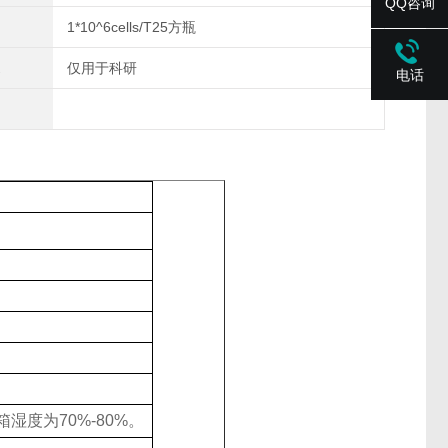
QQ咨询
1*10^6cells/T25方瓶
仅用于科研
电话
。
湿度为70%-80%。