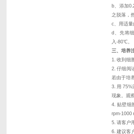
b、添加
之脱落，然
c、用适量
d、先将细
入-80℃。
三、培养
1. 收
2. 仔
若由于培
3. 用 
现象。观察
4. 贴壁细
rpm-1
5. 请客
6. 建议