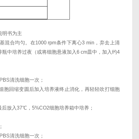
说明书为主
混合均匀。在1000 rpm条件下离心3 min，弃去上清
养瓶中培养过夜（或将细胞悬液加入6 cm皿中，加入约4
PBS清洗细胞一次；
，待细胞回缩变圆后加入培养液终止消化，再轻轻吹打细胞
最后放入37℃，5%CO2细胞培养箱中培养；
；
PBS清洗细胞一次；