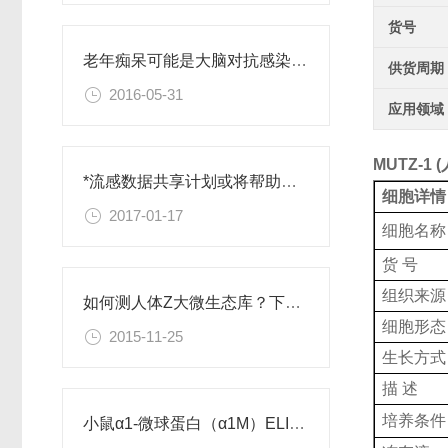
货号
老年痴呆可能是大脑对抗感染病菌导致的
供货周期
2016-05-31
应用领域
MUTZ-
*流感数据共享计划或将帮助抵御人类感染性疾病的爆发
细胞详情
2017-01-17
细胞名称
货 号
组织来源
如何测人体Z大微生态库？下一代测序来帮忙
细胞形态
2015-11-25
生长方式
描 述
培养条件
小鼠α1-微球蛋白（α1M）ELISA试剂盒