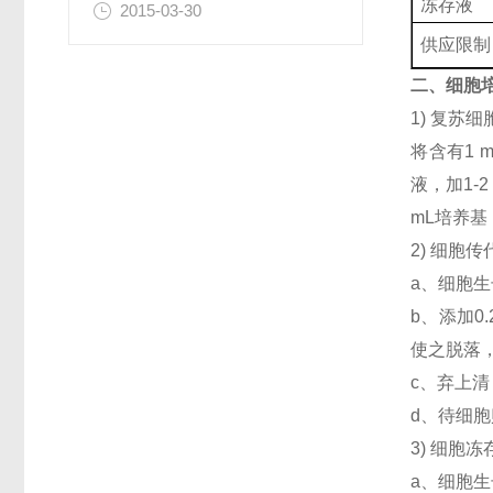
冻存液
2015-03-30
供应限制
二、细胞
1) 复
将含有1 
液，加1-
mL培养
2) 细胞
a、细胞生
b、添加
使之脱落，
c、弃上清
d、待细
3) 细胞
a、细胞生