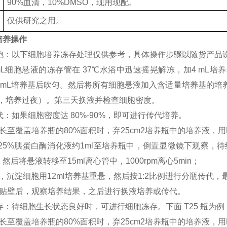
90%血清，10%DMSO，现用现配。
仅供研究之用。
培养操作
苏细胞：以下细胞培养冻存处理仅供参考，具体操作步骤以随货产品
mL细胞悬液的冻存管在 37℃水浴中迅速摇晃解冻，加4 mL培养基
2 mL培养基后吹匀。然后将所有细胞悬液加入含适量培养基的培
基，培养过夜）。第三天换液并检查细胞密度。
传代：如果细胞密度达 80%-90%，即可进行传代培养。
长至覆盖培养瓶的80%面积时，弃25cm2培养瓶中的培养液，用
0.25%胰蛋白酶消化液约1ml至培养瓶中，倒置显微镜下观察
然后将悬液转移至15ml离心管中，1000rpm离心5min；
，沉淀细胞用12ml培养基重悬，然后按1:2比例进行分瓶传代，
胞贴壁后，观察培养结果，之后进行换液培养或传代。
冻存：待细胞生长状态良好时，可进行细胞冻存。下面 T25 瓶为例
长至覆盖培养瓶的80%面积时，弃25cm2培养瓶中的培养液，用