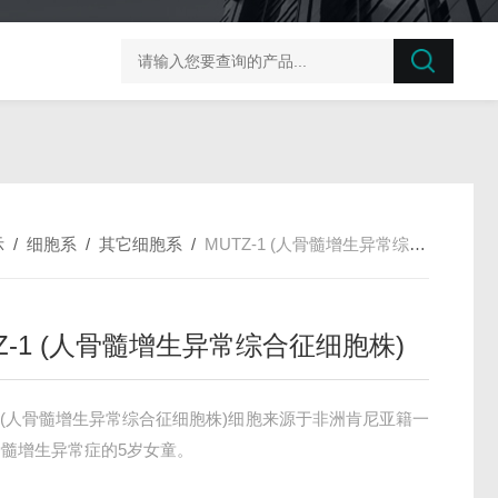
榛子东部枯萎病菌探针法qPCR试剂盒不含内参
剪股颖
示
/
细胞系
/
其它细胞系
/
MUTZ-1 (人骨髓增生异常综合征细胞株)
Z-1 (人骨髓增生异常综合征细胞株)
-1 (人骨髓增生异常综合征细胞株)细胞来源于非洲肯尼亚籍一
髓增生异常症的5岁女童。