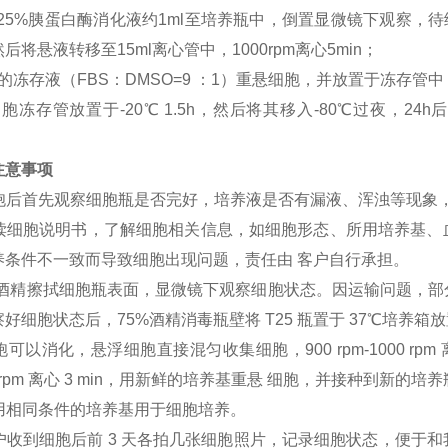
0.25%胰蛋白酶消化液约1ml至培养瓶中，倒置显微镜下观察
后将悬液转移至15ml离心管中，1000rpm离心5min；
的冻存液（FBS：DMSO=9 ：1）重悬细胞，并放置于冻存管中
胞冻存管放置于-20℃ 1.5h，然后将其移入-80℃过夜，
注意事项
到细胞后首先观察细胞瓶是否完好，培养液是否有漏液、浑浊等现象
细阅读细胞说明书，了解细胞相关信息，如细胞形态、所用培养基
养条件不一致而导致细胞出现问题，责任由 客户自行承担。
75%酒精擦拭细胞瓶表面，显微镜下观察细胞状态。因运输问题，
好细胞状态后，75%酒精消毒瓶壁将 T25 瓶置于 37℃培养箱放置
胞可以消化，悬浮细胞直接混匀收集细胞，900 rpm-1000 rpm 离心
000 rpm 离心 3 min，用新鲜的培养基重悬 细胞，并接种到
户用相同条件的培养基用于细胞培养。
客户收到细胞后前 3 天各拍几张细胞照片，记录细胞状态，便于