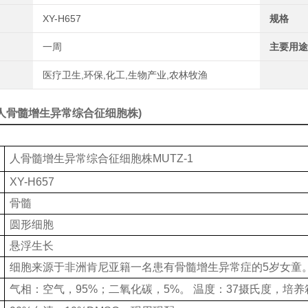
XY-H657
规格
一周
主要用途
医疗卫生,环保,化工,生物产业,农林牧渔
1 (人骨髓增生异常综合征细胞株)
人骨髓增生异常综合征细胞株MUTZ-1
XY-H657
骨髓
圆形细胞
悬浮生长
细胞来源于非洲肯尼亚籍一名患有骨髓增生异常症的5岁女童
气相：空气，95%；二氧化碳，5%。 温度：37摄氏度，培养箱