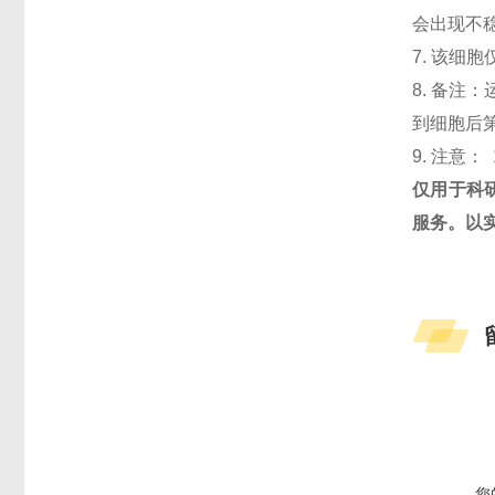
会出现不
7. 该细
8. 备注
到细胞后第
9. 注意： 
仅用于科
服务。以
您