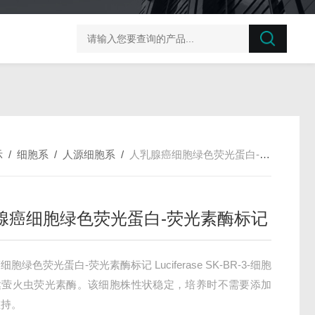
榛子东部枯萎病菌探针法qPCR试剂盒不含内参
剪股颖
示
/
细胞系
/
人源细胞系
/
人乳腺癌细胞绿色荧光蛋白-荧光素酶标记
腺癌细胞绿色荧光蛋白-荧光素酶标记
胞绿色荧光蛋白-荧光素酶标记 Luciferase SK-BR-3-细胞
达萤火虫荧光素酶。该细胞株性状稳定，培养时不需要添加
维持。