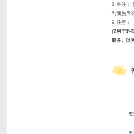
8. 备注
到细胞后第
9. 注意： 
仅用于科
服务。以
您
您