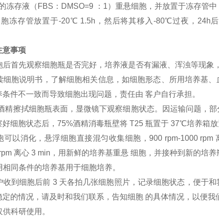
的冻存液（FBS：DMSO=9 ：1）重悬细胞，并放置于冻存管中
胞冻存管放置于-20℃ 1.5h，然后将其移入-80℃过夜，
注意事项
到细胞后首先观察细胞瓶是否完好，培养液是否有漏液、浑浊等现象
细阅读细胞说明书，了解细胞相关信息，如细胞形态、所用培养基
养条件不一致而导致细胞出现问题，责任由 客户自行承担。
75%酒精擦拭细胞瓶表面，显微镜下观察细胞状态。因运输问题，
好细胞状态后，75%酒精消毒瓶壁将 T25 瓶置于 37℃培养箱放置
胞可以消化，悬浮细胞直接混匀收集细胞，900 rpm-1000 rpm 离心
000 rpm 离心 3 min，用新鲜的培养基重悬 细胞，并接种到
户用相同条件的培养基用于细胞培养。
客户收到细胞后前 3 天各拍几张细胞照片，记录细胞状态，便于
稳定的情况，请及时和我们联系，告知细胞 的具体情况，以便我
胞仅供科研使用。