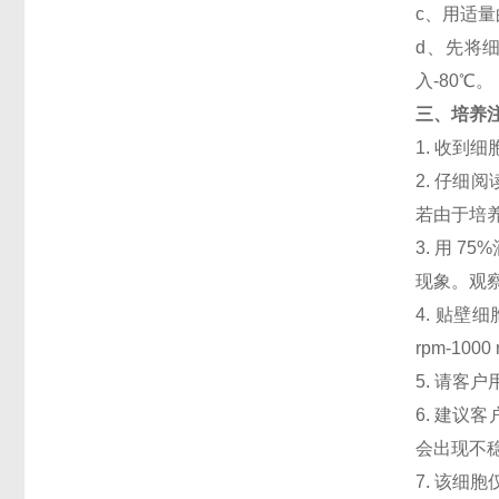
c、用适量
d、先将细
入-80℃。
三、培养
1. 收
2. 仔
若由于培
3. 用 
现象。观察
4. 贴壁细
rpm-1
5. 请客
6. 建议
会出现不
7. 该细