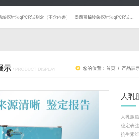
盾蚧探针法qPCR试剂盒（不含内参）
墨西哥棉铃象探针法qPCR试剂盒（不含内参）
展示
您的位置：
首页
/
产品展
/ PRODUCT DISPLAY
人乳
人乳腺癌细
稳定表
抗生素