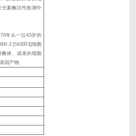
荧光素酶活性检测中
于1970年从一位43岁的
3 [SKBR3]细胞
溶酶体、成束的细胞
-2基因产物