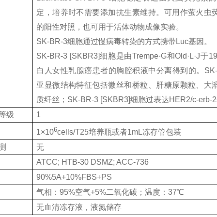
定，培养时不需要添加抗生素维持。可用作萤火虫
的阳性对照，也可用于活体动物成像实验。
SK-BR-3细胞通过慢病毒转染的方式携带Luc基因。
SK-BR-3 [SKBR3]细胞是由Trempe·G和Old·L·J
白人女性乳腺癌患者的胸腔积液中分离得到的。SK-BR-
亚显微结构特征包括微丝和桥粒、肝糖原颗粒、大
质纤丝；SK-BR-3 [SKBR3]细胞过表达HER2/c-erb
等级
1
6
1×10
cells/T25培养瓶或者1mL冻存管包装
测
无
ATCC; HTB-30 DSMZ; ACC-736
90%5A+10%FBS+PS
气相：95%空气+5%二氧化碳；温度：37℃
无血清冻存液，液氮储存