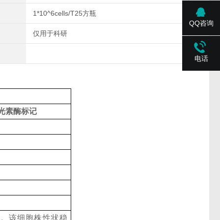
1*10^6cells/T25方瓶
QQ咨询
仅用于科研
电话
光素酶标记
光素酶。该细胞株性状稳