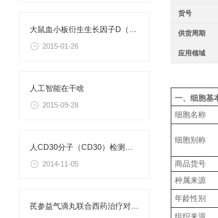
货号
大鼠血小板衍生生长因子D（PDGFD）ELISA试剂盒
供货周期
2015-01-26
应用领域
人工智能在干啥
一、细胞基
2015-09-28
细胞名称
细胞别称
人CD30分子（CD30）检测试剂盒
商品货号
2014-11-05
种属来源
年龄性别
芪参益气滴丸联合西药治疗对稳定型心绞痛患者血清抵抗素水平的影响
组织来源