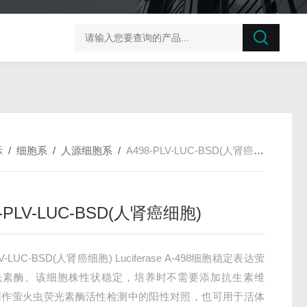
榛子东部枯萎病菌探针法qPCR试剂盒不含内参
剪股颖
示
/
细胞系
/
人源细胞系
/
A498-PLV-LUC-BSD(人肾癌细胞)
8-PLV-LUC-BSD(人肾癌细胞)
LV-LUC-BSD(人肾癌细胞) Luciferase A-498细胞稳定表达萤
光素酶。该细胞株性状稳定，培养时不需要添加抗生素维
用作萤火虫荧光素酶活性检测中的阳性对照，也可用于活体