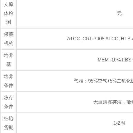
支原
体检
无
测
保藏
ATCC; CRL-7908 ATCC; HTB-
机构
培养
MEM+10% FBS
基
培养
气相：95%空气+5%二氧化
条件
冻存
无血清冻存液，液
条件
细胞
1-2周
货期