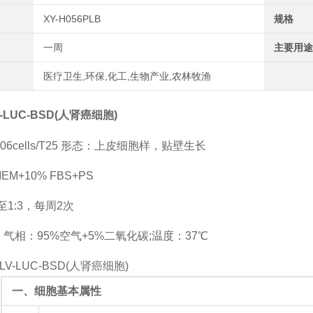
XY-H056PLB
规格
一周
主要用途
医疗卫生,环保,化工,生物产业,农林牧渔
V-LUC-BSD(人肾癌细胞)
06cells/T25 形态：上皮细胞样，贴壁生长
M+10% FBS+PS
至1:3，每周2次
气相：95%空气+5%二氧化碳;温度：37℃
一、细胞基本属性