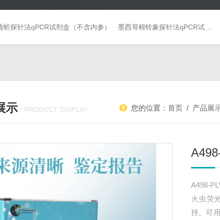
盾蚧探针法qPCR试剂盒（不含内参）
墨西哥棉铃象探针法qPCR试剂盒（不含内参）
展示
您的位置：
首页
/
产品展
/ PRODUCT DISPLAY
A49
A498-P
火虫荧
持。可