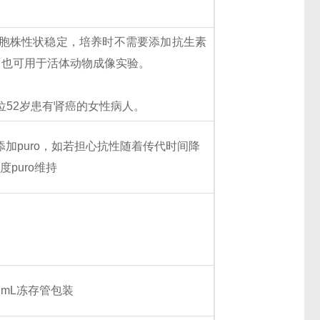
酶。该细胞株性状稳定，培养时不需要添加抗生素
，也可用于活体动物成像实验。
自一位52岁患有肾癌的女性病人。
用再添加puro，如若担心抗性随着传代时间降
度puro维持
或者1mL冻存管包装