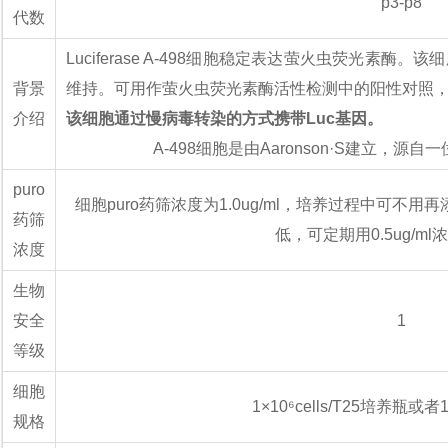
p3-p8
代数
Luciferase A-498细胞稳定表达萤火虫荧光素
背景
维持。可用作萤火虫荧光素酶活性检测中的阳性对照
介绍
该细胞通过慢病毒转染的方式携带Luc基因。
A-498细胞是由Aaronson·S建立，源
puro
细胞puro药筛浓度为1.0ug/ml，培养过程中可不
药筛
低，可定期用0.5ug/ml浓
浓度
生物
安全
1
等级
细胞
1×10⁶cells/T25培养瓶
规格