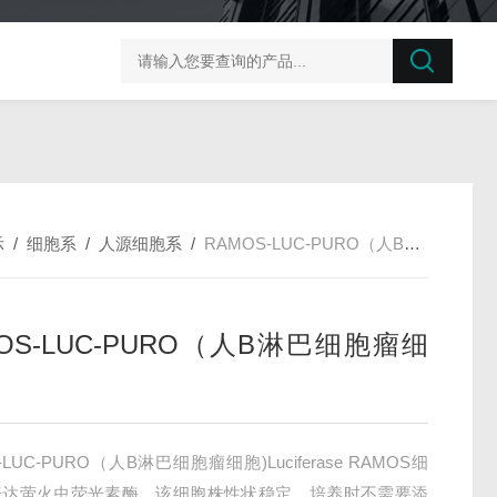
榛子东部枯萎病菌探针法qPCR试剂盒不含内参
剪股颖
示
/
细胞系
/
人源细胞系
/
RAMOS-LUC-PURO（人B淋巴细胞瘤细胞)
OS-LUC-PURO（人B淋巴细胞瘤细
-LUC-PURO（人B淋巴细胞瘤细胞)Luciferase RAMOS细
表达萤火虫荧光素酶。该细胞株性状稳定，培养时不需要添