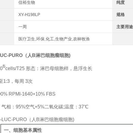
信裕生物
纯度
XY-H198LP
规格
一周
主要用途
医疗卫生,环保,化工,生物产业,农林牧渔
LUC-PURO（人B淋巴细胞瘤细胞)
6
0
cells/T25 形态：淋巴母细胞样，悬浮生长
至1:3，每周 3次
% RPMI-1640+10% FBS
气相：95%空气+5%二氧化碳;温度：37℃
一、细胞基本属性