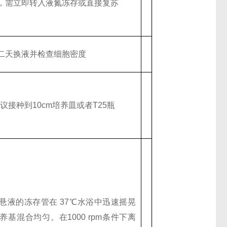
，需立即转入液氮冻存或直接复苏
二天换液并检查细胞密度
议接种到10cm培养皿或者T25瓶
胞悬液的冻存管在 37℃水浴中迅速摇晃
养基混合均匀。在1000 rpm条件下离