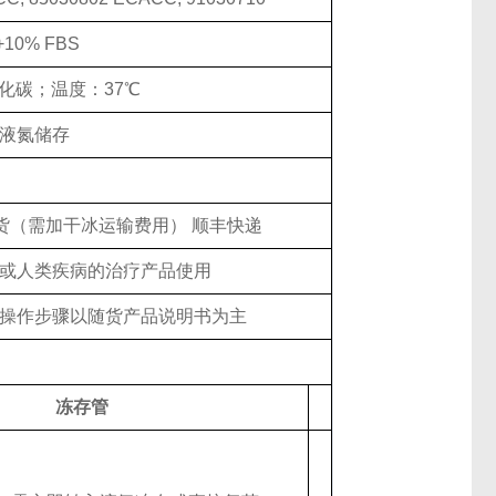
+10% FBS
氧化碳；温度：37℃
液氮储存
发货（需加干冰运输费用） 顺丰快递
或人类疾病的治疗产品使用
操作步骤以随货产品说明书为主
冻存管