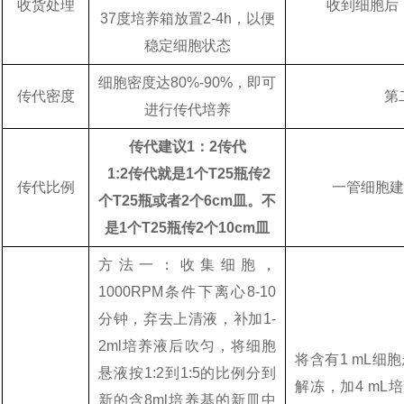
收货处理
收到细胞后
37度培养箱放置2-4h，以便
稳定细胞状态
细胞密度达80%-90%，即可
传代密度
第
进行传代培养
传代建议1：2传代
1:2传代就是1个T25瓶传2
传代比例
一管细胞建
个T25瓶或者2个6cm皿。不
是1个T25瓶传2个10cm皿
方法一：收集细胞，
1000RPM条件下离心8-10
分钟，弃去上清液，补加1-
2ml培养液后吹匀，将细胞
将含有1 mL细
悬液按1:2到1:5的比例分到
解冻，加4 mL培
新的含8ml培养基的新皿中