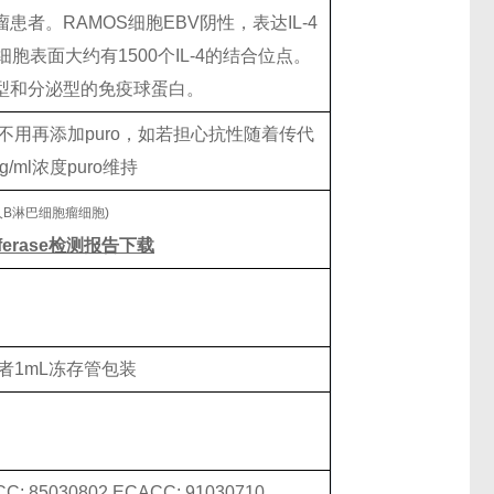
巴瘤患者。RAMOS细胞EBV阴性，表达IL-4
S细胞表面大约有1500个IL-4的结合位点。
膜型和分泌型的免疫球蛋白。
中可不用再添加puro，如若担心抗性随着传代
/ml浓度puro维持
ciferase检测报告下载
养瓶或者1mL冻存管包装
C; 85030802 ECACC; 91030710