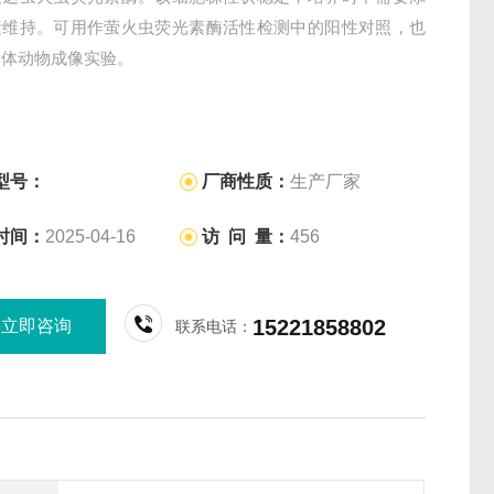
素维持。可用作萤火虫荧光素酶活性检测中的阳性对照，也
活体动物成像实验。
型号：
厂商性质：
生产厂家
时间：
2025-04-16
访 问 量：
456
15221858802
立即咨询
联系电话：