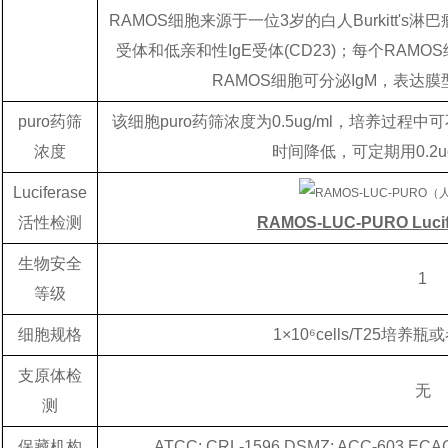
RAMOS细胞来源于一位3岁的白人Burkitt's淋
受体和低亲和性IgE受体(CD23)；每个RAMO
RAMOS细胞可分泌IgM，表达
puro药筛
该细胞puro药筛浓度为0.5ug/ml，培养过程
浓度
时间降低，可定期用0.2ug
Luciferase
活性检测
RAMOS-LUC-PURO Lu
生物安全
1
等级
细胞规格
1×10⁶cells/T25培
支原体检
无
测
保藏机构
ATCC; CRL-1596 DSMZ; ACC-603 ECAC