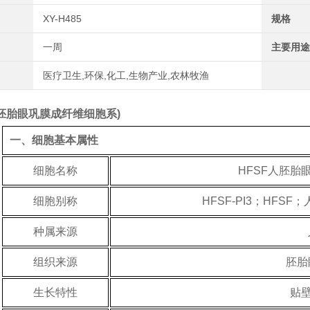
XY-H485
规格
一周
主要用途
医疗卫生,环保,化工,生物产业,农林牧渔
(人胚胎眼巩膜成纤维细胞系)
一、细胞基本属性
细胞名称
HFSF人胚胎
细胞别称
HFSF-PI3；HFS
种属来源
组织来源
胚胎
生长特性
贴