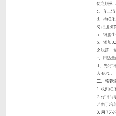
使之脱落，
c、弃上清
d、待细
3) 细胞
a、细胞生
b、添加
之脱落，然
c、用适量
d、先将细
入-80℃。
三、培养
1. 收
2. 仔
若由于培
3. 用 