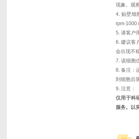
现象。观察
4. 贴壁细
rpm-1
5. 请客
6. 建议
会出现不
7. 该细
8. 备注
到细胞后第
9. 注意： 
仅用于科
服务。以