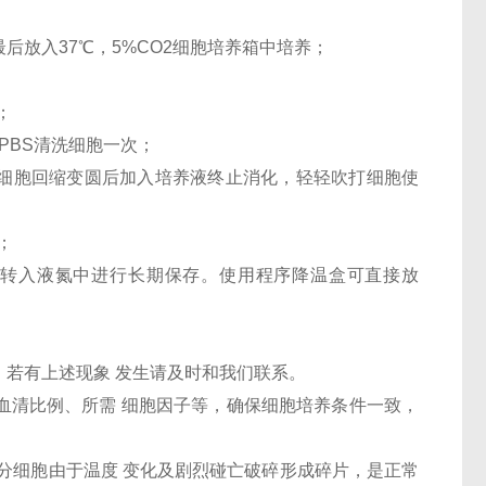
最后放入37℃，5%CO2细胞培养箱中培养；
；
PBS清洗细胞一次；
，待细胞回缩变圆后加入培养液终止消化，轻轻吹打细胞使
；
24h后转入液氮中进行长期保存。使用程序降温盒可直接放
，若有上述现象 发生请及时和我们联系。
、血清比例、所需 细胞因子等，确保细胞培养条件一致，
部分细胞由于温度 变化及剧烈碰亡破碎形成碎片，是正常