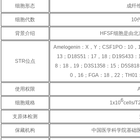
细胞形态
成纤
细胞代数
10
背景介绍
HFSF细胞是由
Amelogenin：X，Y；CSF1PO：10，
13；D18S51：17，18；D19S433：1
STR位点
8：18，19；D3S1358：15；D5S818
0，16；FGA：18，22；TH01
使用权限
6
细胞规格
1x10
cells
支原体检测
保藏机构
中国医学科学院基础