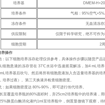
培养基
DMEM-H+20
培养条件
气相：95%空气+5
冻存条件
无血清冻存
供应限制
仅限于科学研究，绝不可作为
细胞货期
2
培养操作
苏细胞：以下细胞培养冻存处理仅供参考，具体操作步骤以随货产品
mL细胞悬液的冻存管在 37℃水浴中迅速摇晃解冻，加4 mL培养基
2 mL培养基后吹匀。然后将所有细胞悬液加入含适量培养基的培
基，培养过夜）。第三天换液并检查细胞密度。
传代：如果细胞密度达 80%-90%，即可进行传代培养。
长至覆盖培养瓶的80%面积时，弃25cm2培养瓶中的培养液，用
0.25%胰蛋白酶消化液约1ml至培养瓶中，倒置显微镜下观察