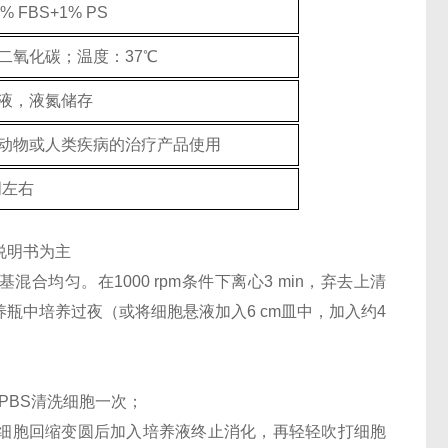
% FBS+1% PS
%二氧化碳；温度：37℃
液，液氮储存
动物或人类疾病的治疗产品使用
周左右
说明书为主
混合均匀。在1000 rpm条件下离心3 min，弃去上清
养瓶中培养过夜（或将细胞悬液加入6 cm皿中，加入约4
PBS清洗细胞一次；
，待细胞回缩变圆后加入培养液终止消化，再轻轻吹打细胞