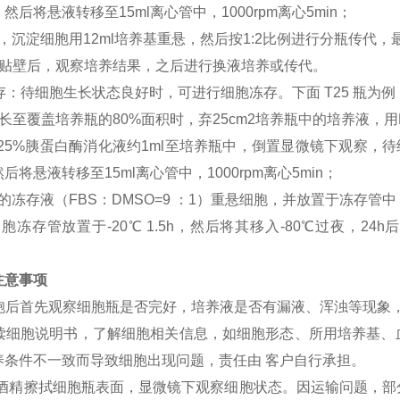
然后将悬液转移至15ml离心管中，1000rpm离心5min；
，沉淀细胞用12ml培养基重悬，然后按1:2比例进行分瓶传代，
胞贴壁后，观察培养结果，之后进行换液培养或传代。
冻存：待细胞生长状态良好时，可进行细胞冻存。下面 T25 瓶为例
长至覆盖培养瓶的80%面积时，弃25cm2培养瓶中的培养液，用
0.25%胰蛋白酶消化液约1ml至培养瓶中，倒置显微镜下观察
后将悬液转移至15ml离心管中，1000rpm离心5min；
的冻存液（FBS：DMSO=9 ：1）重悬细胞，并放置于冻存管中
胞冻存管放置于-20℃ 1.5h，然后将其移入-80℃过夜，
注意事项
到细胞后首先观察细胞瓶是否完好，培养液是否有漏液、浑浊等现象
细阅读细胞说明书，了解细胞相关信息，如细胞形态、所用培养基
养条件不一致而导致细胞出现问题，责任由 客户自行承担。
75%酒精擦拭细胞瓶表面，显微镜下观察细胞状态。因运输问题，