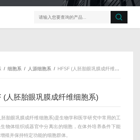
榛子东部枯萎病菌探针法qPCR试剂盒不含内参
剪股颖
示
/
细胞系
/
人源细胞系
/
HFSF (人胚胎眼巩膜成纤维细胞系)
F (人胚胎眼巩膜成纤维细胞系)
 (人胚胎眼巩膜成纤维细胞系)是生物学和医学研究中常用的工
从生物体组织或器官中分离出的细胞，在体外培养条件下能
、增殖并保持特定功能的细胞群体。