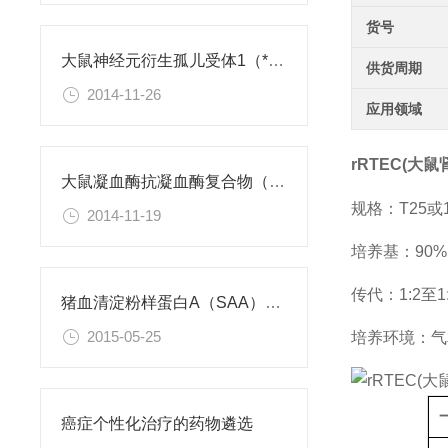
货号
大鼠神经元衍生孤儿受体1（*）ELISA试剂盒
供货周期
2014-11-26
应用领域
rRTEC(大
大鼠凝血酶抗凝血酶复合物（TAT）检测试剂盒
规格：T25
2014-11-19
培养基：90%D
传代：1:2至1
猪血清淀粉样蛋白A（SAA）ELISA Kit
2015-05-25
培养环境：气相
癌症个性化治疗的药物遴选