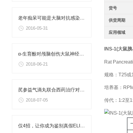
货号
老年痴呆可能是大脑对抗感染病菌导致的
供货周期
2016-05-31
应用领域
INS-1(大
α-生育酚对颅脑创伤大鼠神经功能的保护作用研究
Rat Pancreati
2018-06-21
规格：T25
培养基：RPMI
芪参益气滴丸联合西药治疗对稳定型心绞痛患者血清抵抗素水平的影响
2018-07-05
传代：1:2至1
仅4招，让你成为鉴别真假ELISA试剂盒专家