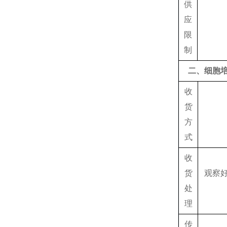
供
应
限
制
二、细胞
收
货
方
式
收
货
观察好
处
理
传