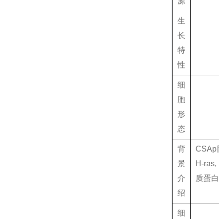
源
生
长
特
性
细
胞
形
态
背
CSA
景
H-ra
介
质蛋白C
绍
细