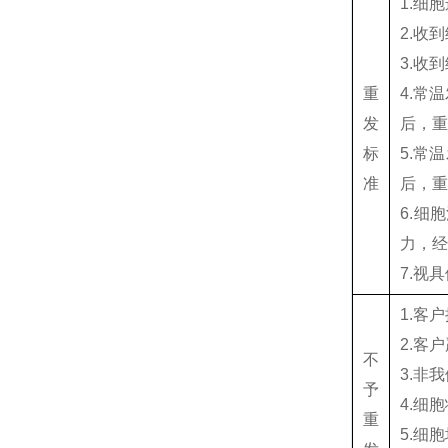
1.细
2.收
3.收
重
4.常
发
后，
标
5.常
准
后，
6.细
力，
7.视
1.客
2.客
不
3.非
予
4.细
重
5.细