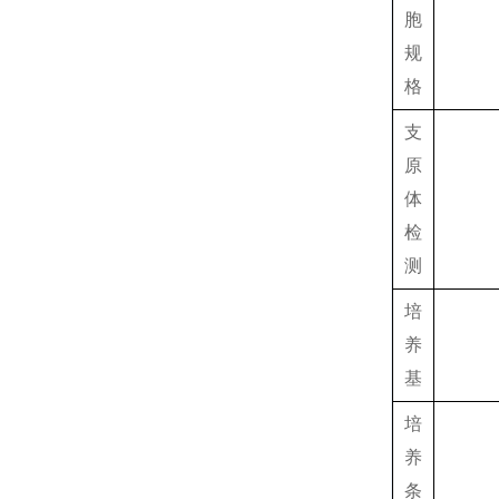
胞
规
格
支
原
体
检
测
培
养
基
培
养
条