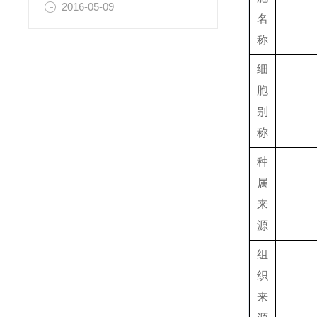
2016-05-09
名
称
细
胞
别
称
种
属
来
源
组
织
来