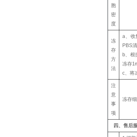
胞
密
度
a、收
冻
PBS
存
b、根
方
冻存1
法
c、将
注
意
冻存
事
项
四、售后