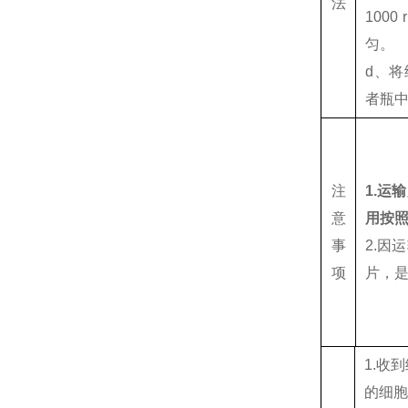
法
100
匀。
d、将
者瓶
注
1.运
意
用按
事
2.因
项
片，
1.收
的细