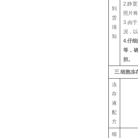
2.静
到
照片将
货
3.
须
况，
知
4.仔
等，
担。
三.细胞冻
冻
存
液
配
方
细