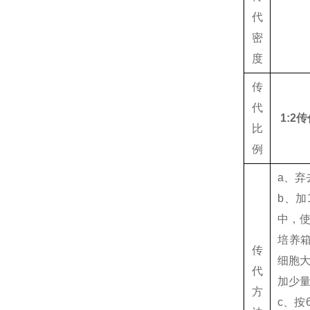
代
密
度
传
代
1:2
比
例
a、弃
b、加1
中，使
培养箱
传
细胞
代
加少
方
c、按