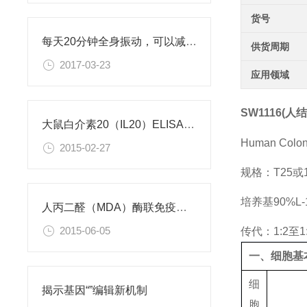
货号
每天20分钟全身振动，可以减肥、对抗糖尿病
供货周期
2017-03-23
应用领域
SW1116(
大鼠白介素20（IL20）ELISA试剂盒
Human Colon
2015-02-27
规格：T25
培养基90%L-
人丙二醛（MDA）酶联免疫分析试剂盒使用说明书
2015-06-05
传代：1:2至1
一、细胞基
细
揭示基因“”编辑新机制
胞