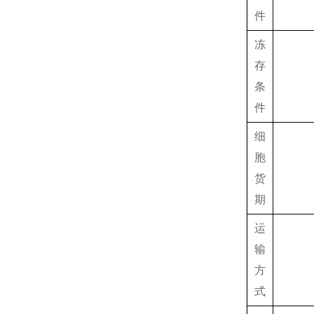
件
冻
存
条
件
细
胞
货
期
运
输
方
式