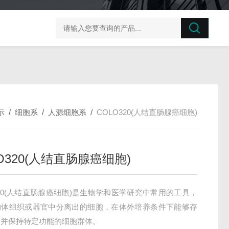
榛子东部枯萎病菌探针法qPCR试剂盒不含内参
剪股颖
示
/
细胞系
/
人源细胞系
/
COLO320(人结直肠腺癌细胞)
O320(人结直肠腺癌细胞)
320(人结直肠腺癌细胞)是生物学和医学研究中常用的工具，
物体组织或器官中分离出的细胞，在体外培养条件下能够存
殖并保持特定功能的细胞群体。