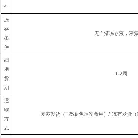
件
冻
存
无血清冻存液，液
条
件
细
胞
1-2周
货
期
运
输
复苏发货（T25瓶免运输费用）/ 冻存发货
方
式