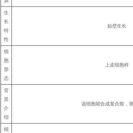
源
生
长
贴壁生长
特
性
细
胞
上皮细胞样
形
态
背
景
该细胞能合成复合胺，
介
绍
细