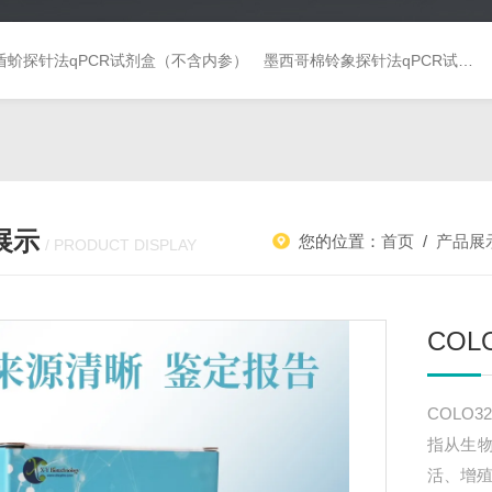
盾蚧探针法qPCR试剂盒（不含内参）
墨西哥棉铃象探针法qPCR试剂盒（不含内参）
展示
您的位置：
首页
/
产品展
/ PRODUCT DISPLAY
COL
COLO
指从生
活、增