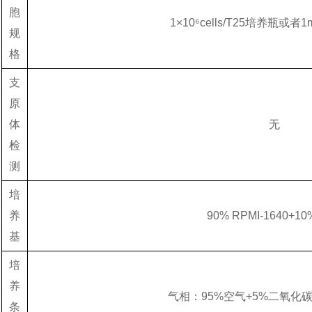
胞
1×10⁶cells/T25培养瓶或
规
格
支
原
体
无
检
测
培
养
90% RPMI-1640+10
基
培
养
气相：95%空气+5%二氧化
条