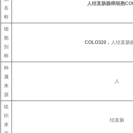
人结直肠腺癌细胞COL
名
称
细
胞
COLO320，
人结直肠
别
称
种
属
人
来
源
组
织
结直肠
来