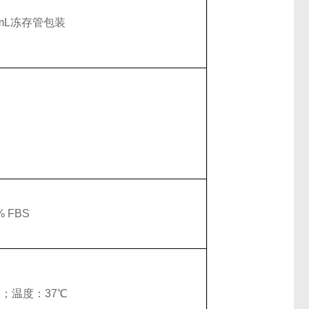
者1mL冻存管包装
% FBS
碳；温度：37℃