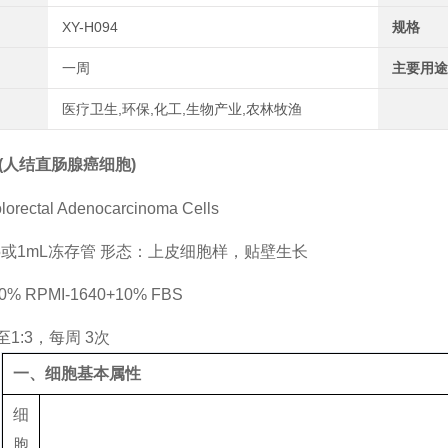
XY-H094
规格
一周
主要用途
医疗卫生,环保,化工,生物产业,农林牧渔
0(人结直肠腺癌细胞)
orectal Adenocarcinoma Cells
5或1mL冻存管 形态：上皮细胞样，贴壁生长
 RPMI-1640+10% FBS
至1:3，每周 3次
一、细胞基本属性
细
胞