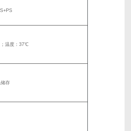
BS+PS
碳；温度：37℃
氮储存