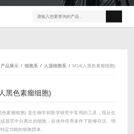
榛子东部枯萎病菌探针法qPCR试剂盒不含内参
剪股颖
/
产品展示
/
细胞系
/
人源细胞系
/
M14(人黑色素瘤细胞)
(人黑色素瘤细胞)
人黑色素瘤细胞) 是生物学和医学研究中常用的工具，指从生
织或器官中分离出的细胞，在体外培养条件下能够存活、增
持特定功能的细胞群体。