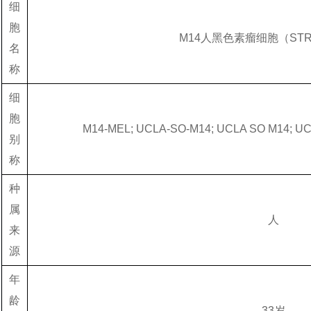
细
胞
M14人黑色素瘤细胞（ST
名
称
细
胞
M14-MEL; UCLA-SO-M14; UCLA SO M14; UCL
别
称
种
属
人
来
源
年
龄
33岁