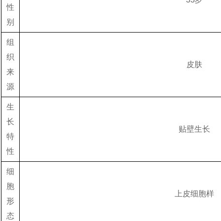
性
别
组
织
皮肤
来
源
生
长
贴壁生长
特
性
细
胞
上皮细胞样
形
态