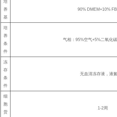
培
养
90% DMEM+10% F
基
培
养
气相：95%空气+5%二氧化
条
件
冻
存
无血清冻存液，液
条
件
细
胞
1-2周
货