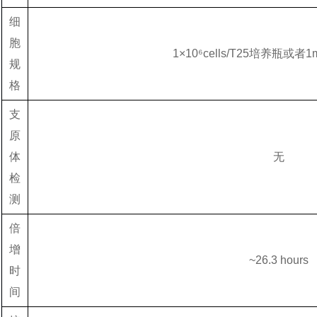
细
胞
1×10⁶cells/T25培养瓶或
规
格
支
原
体
无
检
测
倍
增
~26.3 hours
时
间