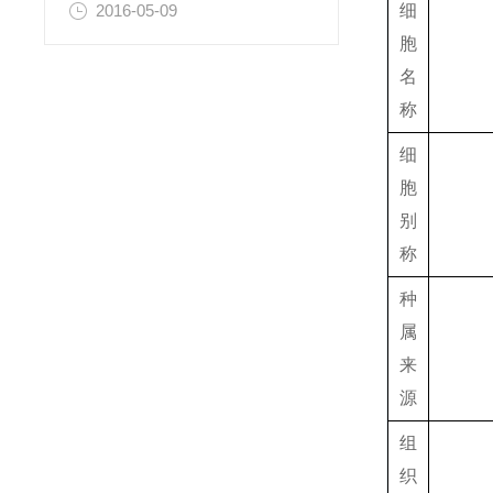
细
2016-05-09
胞
名
称
细
胞
别
称
种
属
来
源
组
织