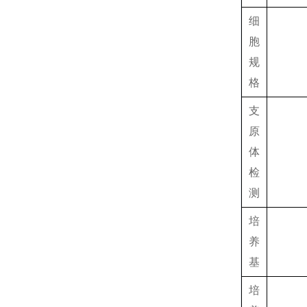
细
胞
规
格
支
原
体
检
测
培
养
基
培