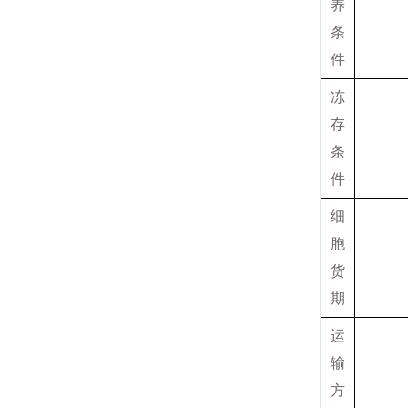
养
条
件
冻
存
条
件
细
胞
货
期
运
输
方