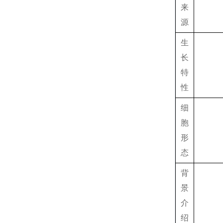
来
源
生
长
特
性
细
胞
形
态
背
景
介
绍