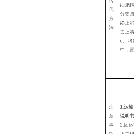
传
细胞
代
分变圆
方
终止消
法
去上清
c、将
中，
注
1.运
意
说明
事
2.因
项
正常