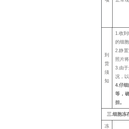
1.收
的细
2.静
到
照片将
货
3.
须
况，
知
4.仔
等，
担。
三.细胞冻
冻