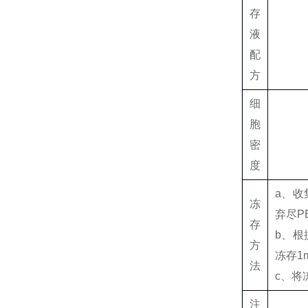
存
液
配
方
细
胞
密
度
a、收
冻
弃尽P
存
b、根
方
冻存1
法
c、将
注