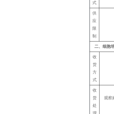
式
供
应
限
制
二、细胞
收
货
方
式
收
货
观察
处
理