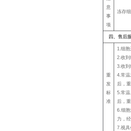
意
冻存
事
项
四、售后
1.细
2.收
3.收
重
4.常
发
后，
标
5.常
准
后，
6.细
力，
7.视