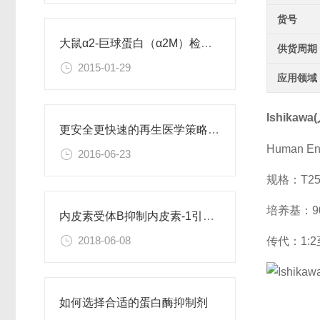
货号
大鼠α2-巨球蛋白（α2M）检测试剂盒
供货周期
2015-01-29
应用领域
Ishika
更安全更快速的再生医学策略：利用直接重编程改变细胞身份
Human End
2016-06-23
规格：T2
培养基：90%
内皮素受体B抑制内皮素-1引起的肝星状细胞活化
2018-06-08
传代：1:2
如何选择合适的蛋白酶抑制剂