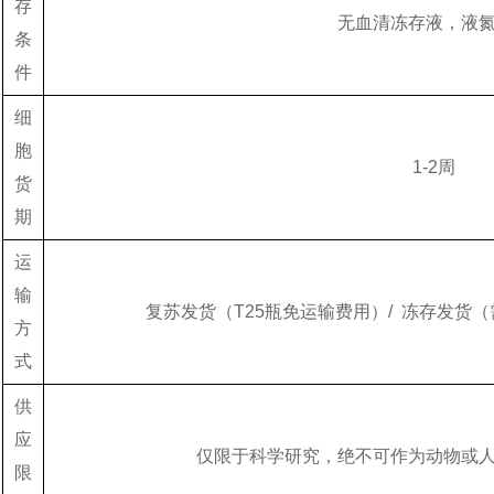
存
无血清冻存液，液
条
件
细
胞
1-2周
货
期
运
输
复苏发货（T25瓶免运输费用）/ 冻存发货
方
式
供
应
仅限于科学研究，绝不可作为动物或
限