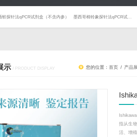
盾蚧探针法qPCR试剂盒（不含内参）
墨西哥棉铃象探针法qPCR试剂盒（不含内参）
展示
您的位置：
首页
/
产品
/ PRODUCT DISPLAY
Ish
Ishi
指从生
活、增