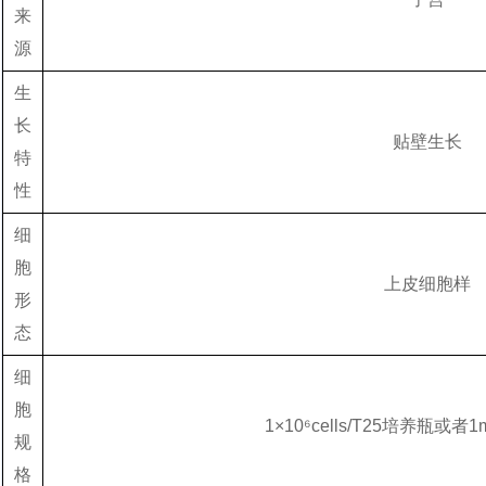
来
源
生
长
贴壁生长
特
性
细
胞
上皮细胞样
形
态
细
胞
1×10⁶cells/T25培养瓶或
规
格