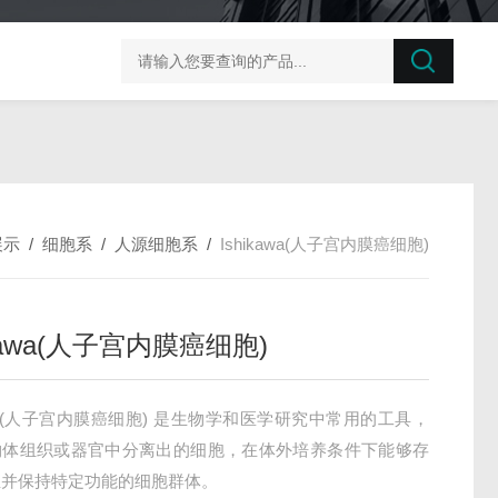
榛子东部枯萎病菌探针法qPCR试剂盒不含内参
剪股颖
展示
/
细胞系
/
人源细胞系
/
Ishikawa(人子宫内膜癌细胞)
ikawa(人子宫内膜癌细胞)
kawa(人子宫内膜癌细胞) 是生物学和医学研究中常用的工具，
物体组织或器官中分离出的细胞，在体外培养条件下能够存
殖并保持特定功能的细胞群体。