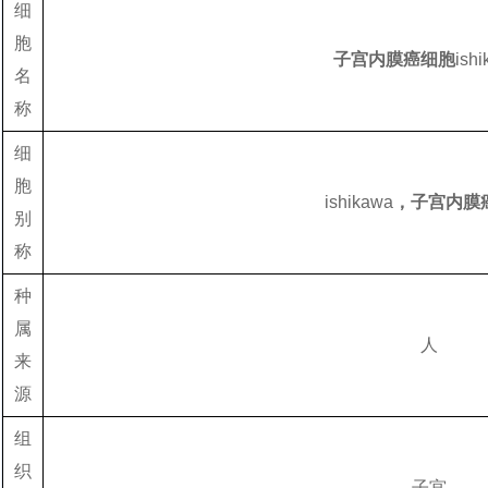
细
胞
子宫内膜癌细胞
ish
名
称
细
胞
ishikawa
，子宫内膜
别
称
种
属
人
来
源
组
织
子宫