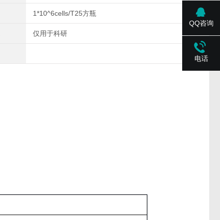
1*10^6cells/T25方瓶
QQ咨询
仅用于科研
电话