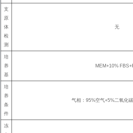
支
原
体
无
检
测
培
养
MEM+10% FBS+
基
培
养
气相：95%空气+5%二氧化
条
件
冻