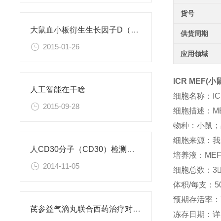
货号
大鼠血小板衍生生长因子D（PDGFD）ELISA试剂盒
供货周期
2015-01-26
应用领域
ICR MEF
人工智能在干啥
细胞名称：IC
2015-09-28
细胞描述：ME
物种：小鼠；
细胞来源：我库
人CD30分子（CD30）检测试剂盒
培养液：ME
2014-11-05
细胞总数：3
体积/每支：50
预期存活率：7
芪参益气滴丸联合西药治疗对稳定型心绞痛患者血清抵抗素水平的影响
冻存日期：详