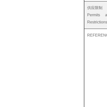
供应限制
Permits 
Restriction
REFEREN