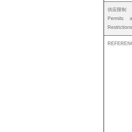
供应限制
Permits 
Restriction
REFEREN