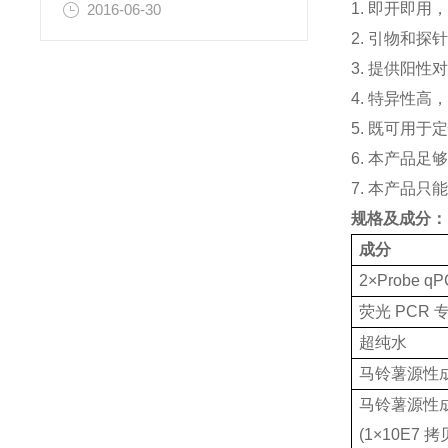
1. 即开即用
2016-06-30
2. 引物和探
3. 提供阳
4. 特异性
5. 既可用
6. 本产品足够
7. 本产品只
规格及成分：
成分
2×Probe qP
荧光 PCR
超纯水
马铃薯源性成
马铃薯源性成
(1×10E7 拷贝