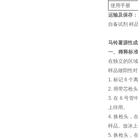
使用手册
运输及保存：
自备试剂 样品
马铃薯源性成
一、稀释标
在独立的区
样品做阳性对
1. 标记 6 
2. 用带芯枪
3. 在 6 号
上待用。
4. 换枪头，在
样品。放冰上
5. 换枪头，在