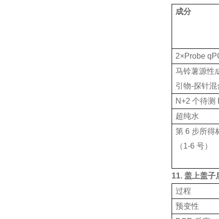
成分
2×Probe qP
马铃薯源性成
引物-探针混
N+2 个待测
超纯水
第 6 步所
（1-6 号）
11. 盖上盖
过程
预变性