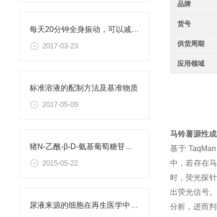
品牌
货号
每天20分钟全身振动，可以减肥、对抗糖尿病
供货周期
2017-03-23
应用领域
标准溶液的配制方法及基准物质
2017-05-09
马铃薯源性成
猪N-乙酰-β-D-氨基葡萄糖苷酶ELISA Kit
基于 TaqM
中，若存在马铃
2015-05-22
时，荧光探针
出荧光信号。
尿液来源的细胞在再生医学中大有作为
分析，进而判