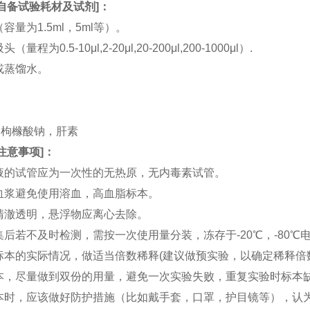
自备试验耗材及试剂
]：
（容量为1.5ml，5ml等）。
（量程为0.5-10μl,2-20μl,20-200μl,200-1000μl）.
水或蒸馏水。
。
。
TA，枸橼酸钠，肝素
注意事项
]：
血液的试管应为一次性的无热原，无内毒素试管。
和血浆避免使用溶血，高血脂标本。
应清澈透明，悬浮物应离心去除。
收集后若不及时检测，需按一次使用量分装，冻存于-20℃，-80
据标本的实际情况，做适当倍数稀释(建议做预实验，以确定稀释倍
集标本，尽量做到双份的用量，避免一次实验失败，重复实验时标本
集标本时，应该做好防护措施（比如戴手套，口罩，护目镜等），