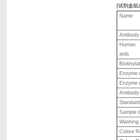
[
试剂盒组
Name
Antibody
Human H
ards
Biotinyla
Enzyme c
Enzyme d
Antibody 
Standard 
Sample d
Washing 
Colour R