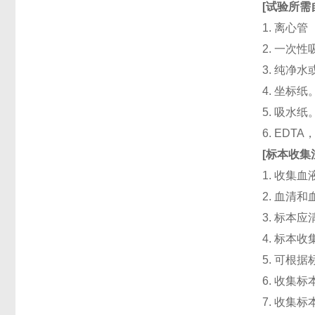
[
试验所需
1. 离心管
2. 一次性吸头
3. 纯净
4. 坐标纸
5. 吸水纸
6. ED
[
标本收集
1. 收集
2. 血清
3. 标本
4. 标本
5. 可根
6. 收
7. 收