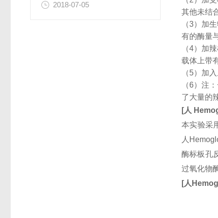
2018-07-05
其他未结
（3）加
有的酶量
（4）加
载体上带
（5）加
（6）注
了大量的
[
人
Hemog
本实验采用
人Hemo
酶标板孔反
过氧化物
[
人
Hemogl