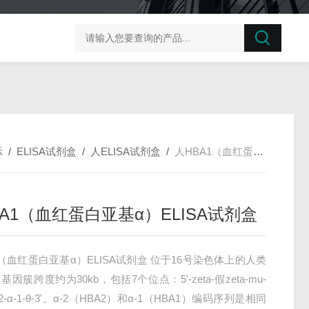
榛子东部枯萎病菌探针法qPCR试剂盒不含内参
剪股颖
示
/
ELISA试剂盒
/
人ELISA试剂盒
/
人HBA1（血红蛋白亚基α）ELISA试剂盒
A1（血红蛋白亚基α）ELISA试剂盒
1（血红蛋白亚基α）ELISA试剂盒 位于16号染色体上的人类
基因簇跨度约为30kb，包括7个位点：5'-zeta-假zeta-mu-
α-2-α-1-θ-3'。α-2（HBA2）和α-1（HBA1）编码序列是相同