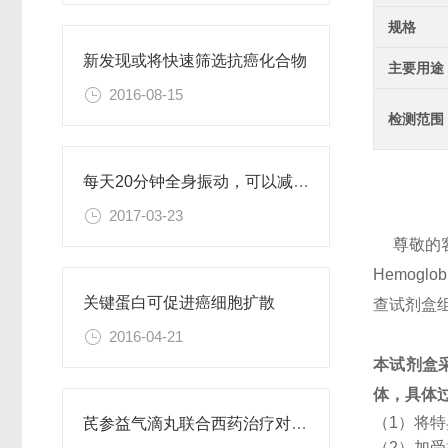
规格
新发现或将快速筛选抗癌化合物
主要用途
2016-08-15
检测范围
每天20分钟全身振动，可以减肥、对抗糖尿病
2017-03-23
尊敬的
Hemog
关键蛋白可促进癌细胞扩散
查试剂盒
2016-04-21
本试剂盒
体，具体
（1）将
芪参益气滴丸联合西药治疗对稳定型心绞痛患者血清抵抗素水平的影响
（2）加