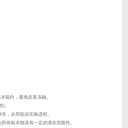
℃电冰箱内，避免反复冻融。
数)。
缺失，从而耽误实验进程。
认为所有标本都具有一定的潜在危险性。