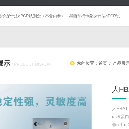
盾蚧探针法qPCR试剂盒（不含内参）
墨西哥棉铃象探针法qPCR试剂盒（不含内参）
展示
您的位置：
首页
/
产品展
/ PRODUCT DISPLAY
人HB
人HBA
α-珠蛋白
假α-1-