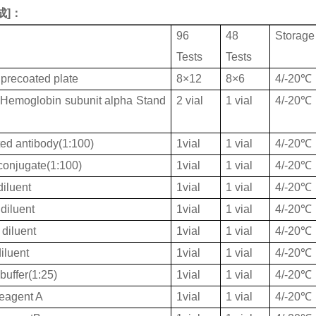
成
]：
96
48
Storage
Tests
Tests
 precoated plate
8×12
8×6
4/-20℃
emoglobin subunit alpha Stand
2 vial
1 vial
4/-20℃
ted antibody(1:100)
1vial
1 vial
4/-20℃
onjugate(1:100)
1vial
1 vial
4/-20℃
iluent
1vial
1 vial
4/-20℃
diluent
1vial
1 vial
4/-20℃
diluent
1vial
1 vial
4/-20℃
iluent
1vial
1 vial
4/-20℃
buffer(1:25)
1vial
1 vial
4/-20℃
eagent A
1vial
1 vial
4/-20℃