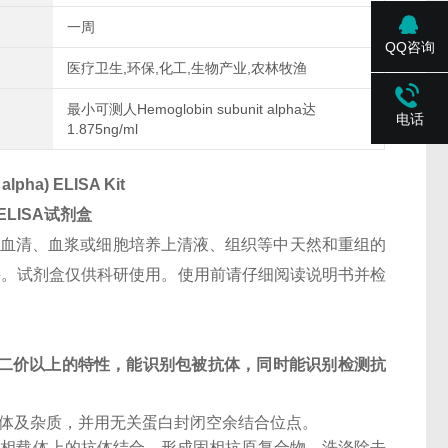
一周
QQ咨询
医疗卫生,环保,化工,生物产业,农林牧渔
最小可测人Hemoglobin subunit alpha达
电话
1.875ng/ml
alpha) ELISA Kit
ELISA试剂盒
人血清、血浆或细胞培养上清液、组织等中天然和重组的
公司技术支持。试剂盒仅供科研使用。使用前请仔细阅读说明书并检
二价以上的特性，能识别包被抗体，同时能识别检测抗
抗体及杂质，并用无关蛋白封闭空余结合位点。
固相载体上的抗体结合，形成固相抗原复合物。洗涤除去