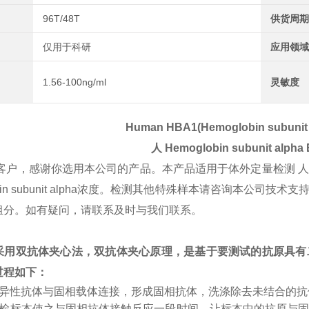
96T/48T
供货周期
仅用于科研
应用领域
1.56-100ng/ml
灵敏度
Human HBA1(Hemoglobin subunit 
人
Hemoglobin subunit alpha
客户，感谢你选用本公司的产品。本产品适用于体外定量检测 
lobin subunit alpha浓度。检测其他特殊样本请咨询本
组分。如有疑问，请联系及时与我们联系。
采用双抗体夹心法，双抗体夹心原理，是基于要测试的抗原具有
过程如下：
特异性抗体与固相载体连接，形成固相抗体，洗涤除去未结合的
受检标本使之与固相抗体接触反应一段时间，让标本中的抗原与