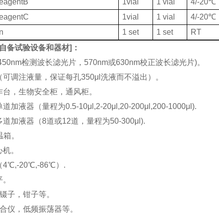
ReagentB
1vial
1 vial
4/-20℃
ReagentC
1vial
1 vial
4/-20℃
on
1 set
1 set
RT
自备试验设备和器材
]：
(450nm检测波长滤光片，570nm或630nm校正波长滤光片)。
机（可调注液量，保证每孔350μl洗液而不溢出）。
工作台，生物安全柜，通风柜。
加液器（量程为0.5-10μl,2-20μl,20-200μl,200-1000μl).
多道加液器（8道或12道，量程为50-300μl).
恒温箱。
离心机。
4℃,-20℃,-86℃）.
平。
刀，镊子，钳子等。
涡混合仪，低频振荡器等。