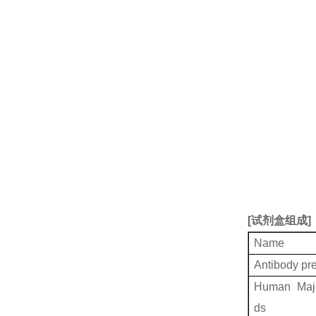
[
试剂盒组成
]
Name
Antibody pr
Human Major
ds