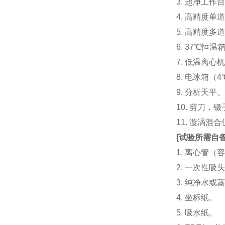
3. 超净工
4. 高精度单道加液
5. 高精度多道
6. 37℃恒温
7. 低温离心
8. 电冰箱（4℃
9. 分析天平
10. 剪刀，
11. 漩涡
[
试验所需自
1. 离心管（容
2. 一次性吸头（量
3. 纯净水或
4. 坐标纸。
5. 吸水纸。