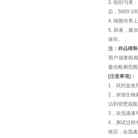
3. 组织匀
后，5000-
4. 细胞培养
5. 尿液，腹
保存。
注：样品稀释
用户须查阅相
最佳检测范
[
注意事项
]
：
1．试剂盒使
2．浓缩生物素化
沾到管壁或瓶
3．浓洗涤液
4．测试过程中，
候后，会迅速