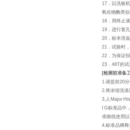
17．以洗板
氧化物酶类似
18．用终止
19．进行复
20．标本溶
21．试验时
22．为保证
23．48T的
[
检测前准备
1.请提前2
2.将浓缩洗涤
3.人Major Hi
I G标准品
准曲线使用以下
4.标准品稀释