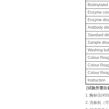
Biotinylated
Enzyme conj
Enzyme dilu
Antibody dil
Standard dil
Sample dilu
Washing buf
Colour Reag
Colour Rea
Colour Rea
Instruction
[
试验所需自
1. 酶标仪(
2. 洗板机（