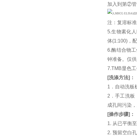
加入到第②管
注：复溶标准
5.生物素化人M
体(1:10
6.酶结合物
钟准备。仅供
7.TMB显色
[
洗涤方法
]
：
1．自动洗板
2．手工洗板
成孔间污染，
[
操作步骤
]
：
1. 从已平
2. 预留空