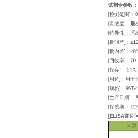
试剂盒参数
：
[检测范围]：
0
[灵敏度]：
最小
[特异性]：
[批间差]：≤12
[批内差]：≤8
[回收率]：70-
[保存]：-20
[用途]：用
[规格]：96T/4
[生产日期]
[保质期]：1
[
ELISA常
问题