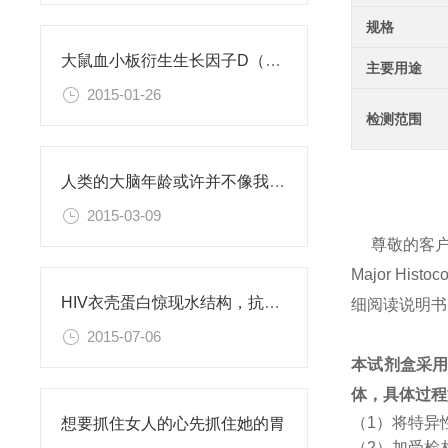
规格
大鼠血小板衍生生长因子D（PDGFD）ELISA试剂盒
主要用途
2015-01-26
检测范围
人类的大脑年龄或许并不像我们此前认为的那样
2015-03-09
尊敬的客
Major Hi
HIV衣壳蛋白惊现水结构，抗艾药物新思路
细阅读说明书
2015-07-06
本试剂盒采
体，具体过程
（1）将特异
想要抓住女人的心先抓住她的胃
（2）加受检