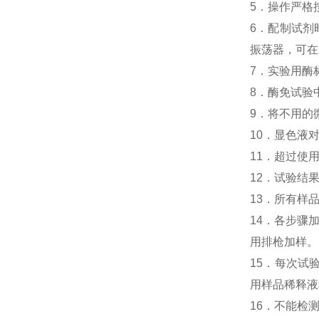
5．操作严格
6．配制试剂
振荡器，可在
7．实验用酶
8．酶免试验中人M
9．将不用的
10．显色液
11．超过使
12．试验结
13．所有样
14．各步骤
用排枪加样。
15．每次试
用样品稀释液
16．不能检