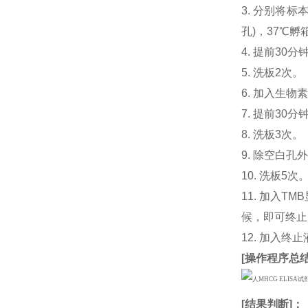
3. 分别将标本或
孔)，37℃孵
4. 提前30分钟制
5. 洗板2次。
6. 加入生物素化
7. 提前3
8. 洗板3次。
9. 除空白孔
10. 洗板5次
11. 加入
候，即可终止
12. 加入终
[
操作程序总
[
结果判断
]：