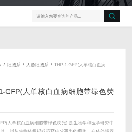
榛子东部枯萎病菌探针法qPCR试剂盒不含内参
剪股颖
示
/
细胞系
/
人源细胞系
/
THP-1-GFP(人单核白血病细胞带绿色荧光)
P-1-GFP(人单核白血病细胞带绿色荧
1-GFP(人单核白血病细胞带绿色荧光) 是生物学和医学研究中
工具，指从生物体组织或器官中分离出的细胞，在体外培养