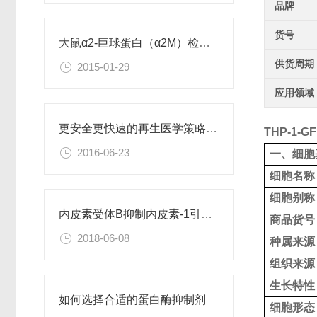
品牌
货号
大鼠α2-巨球蛋白（α2M）检测试剂盒
供货周期
2015-01-29
应用领域
更安全更快速的再生医学策略：利用直接重编程改变细胞身份
THP-1
2016-06-23
一、细胞
细胞名称
细胞别称
内皮素受体B抑制内皮素-1引起的肝星状细胞活化
商品货号
2018-06-08
种属来源
组织来源
生长特性
如何选择合适的蛋白酶抑制剂
细胞形态