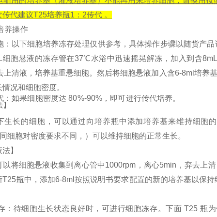
注：运输用的培养基（灌液培养基）不能再用来培养细胞，请换用
传代建议T25培养瓶1：2传代 。
培养操作
胞：以下细胞培养冻存处理仅供参考，具体操作步骤以随货产品
L细胞悬液的冻存管在37℃水浴中迅速摇晃解冻，加入到含8mL
弃去上清液，培养基重悬细胞。然后将细胞悬液加入含6-8ml培
长情况和细胞密度。
传代：如果细胞密度达 80%-90%，即可进行传代培养。
法】
下生长的细胞，可以通过向培养瓶中添加培养基来维持细胞的生
（不同细胞对密度要求不同，）可以维持细胞的正常生长。
液法】
以将细胞悬液收集到离心管中1000rpm，离心5min，弃去上
T25瓶中，添加6-8ml按照说明书要求配置的新的培养基以保持
存：待细胞生长状态良好时，可进行细胞冻存。下面
T
25 瓶