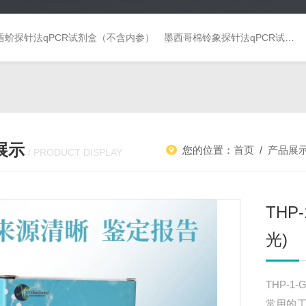
盾蚧探针法qPCR试剂盒（不含内参）
墨西哥棉铃象探针法qPCR试剂盒（不含内参）
展示
您的位置：
首页
/
产品展
/ PRODUCT DISPLAY
TH
光)
THP-
常用的