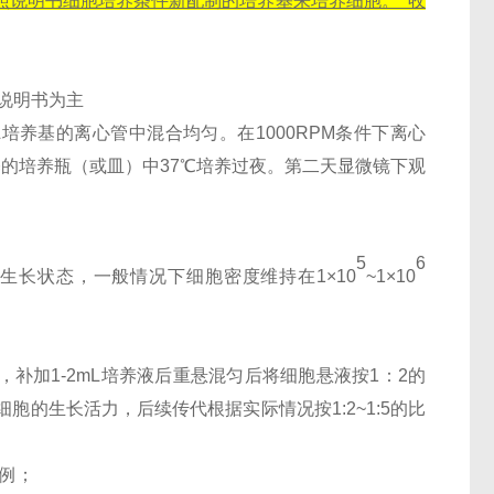
按照说明书细胞培养条件新配制的培养基来培养细胞。 收
说明书为主
培养基的离心管中混合均匀。在1000RPM条件下离心
养基的培养瓶（或皿）中37℃培养过夜。第二天显微镜下观
5
6
长状态，一般情况下细胞密度维持在1×10
~1×10
清，补加1-2mL培养液后重悬混匀后将细胞悬液按1：2的
细胞的生长活力，后续传代根据实际情况按1:2~1:5的比
为例；