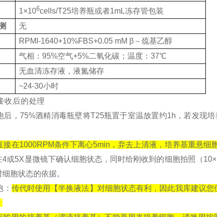
6
1×10
cells/T25培养瓶或者1mL冻存管包装
测
无
RPMI-1640+10%FBS+0.05 mM β－巯基乙醇
气相：95%空气+5%二氧化碳；温度：37℃
无血清冻存液，液氮储存
~24-30小时
接收后的处理
细胞后，75%酒精消毒瓶壁将T25瓶置于室温放置约1h，若发
管直接在1000RPM条件下离心5min，弃去上清液，培养基重
在4或5X显微镜下确认细胞状态，同时给刚收到的细胞拍照（10×
时细胞状态的依据。
胞：
传代时使用【半换液法】对细胞状态有利，因此我库建议您使
。