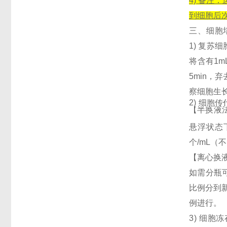
4) 备
到细胞后次
三、细
胞
1)
复苏细
将含有1m
5min，
察细胞生
2) 细胞
【半换液
悬浮状态
个/mL
【离心换
如需分瓶可
比例分到新
例进行。
3)
细胞冻