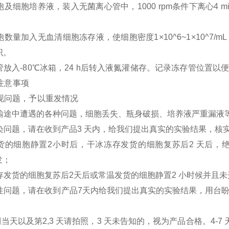
细胞及细胞培养液，装入无菌离心管中，1000 rpm条件下离心4
细胞数量加入无血清细胞冻存液，使细胞密度1×10^6~1×10^
识。
存管放入-80℃冰箱，24 h后转入液氮灌储存。记录冻存管位置以
注意事项
出现问题，予以重发情况
胞运输途中遭遇的各种问题，细胞丢失、瓶身破损、培养液严重漏液
污染问题，请在收到产品3 天内，给我们提出真实的实验结果，核
温发货的细胞静置2小时后，干冰冻存发货的细胞复苏后2 天后
发；
冻存发货的细胞复苏后2天后或常温发货的细胞静置2 小时候并且
胞活性问题，请在收到产品7天内给我们提出真实的实验结果，用
收到当天以及第2,3 天请拍照，3 天未告知的，视为产品合格。4