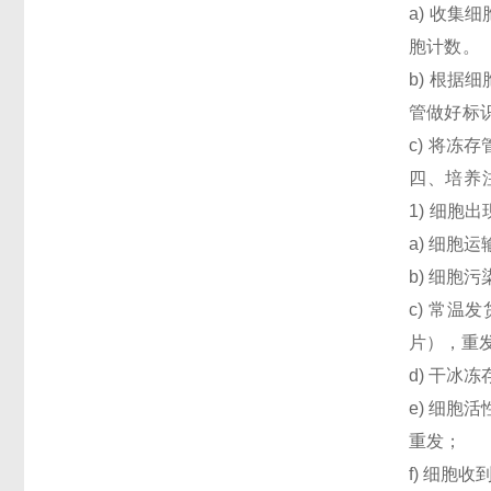
a) 收集
胞计数。
b) 根据
管做好标
c) 将冻
四、培养
1) 细胞
a) 细
b) 细胞
c) 常
片），重
d) 干冰
e) 细
重发；
f) 细胞