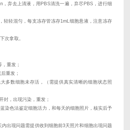
 min，弃去上清液，用PBS清洗一遍，弃尽PBS，进行细
7/mL，轻轻混匀，每支冻存管冻存1mL细胞悬液，注意冻存
便下次拿取。
等，重发；
实后重发；
，绝大多数细胞未存活，（需提供真实清晰的细胞状态照
未开封，出现污染，重发；
台盼蓝染色法鉴定细胞活力，和每天的细胞照片，核实后予
-7 天内出现问题需提供收到细胞前3天照片和细胞出现问题