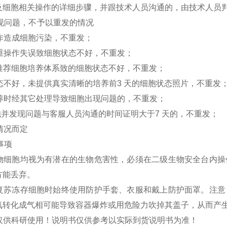
及细胞相关操作的详细步骤，并跟技术人员沟通的，由技术人员
出现问题，不予以重发的情况
操作造成细胞污染，不重发；
严重操作失误致细胞状态不好，不重发；
们推荐细胞培养体系致的细胞状态不好，不重发；
状态不好，未提供真实清晰的培养前3 天的细胞状态照片，不重发
培养时经其它处理导致细胞出现问题的，不重发；
细胞并发现问题与客服人员沟通的时间证明大于7 天的，不重发；
体情况而定
事项
有动物细胞均视为有潜在的生物危害性，必须在二级生物安全台内
方能丢弃。
议在复苏冻存细胞时始终使用防护手套、衣服和戴上防护面罩。注
氮转化成气相可能导致容器爆炸或用危险力吹掉其盖子，从而产
仅供科研使用！说明书仅供参考以实际到货说明书为准！