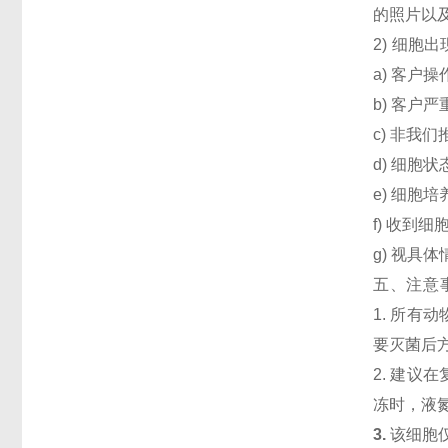
的照片以
2) 细胞
a) 客户
b) 客户
c) 非我
d) 细胞
e) 细胞
f) 收到
g) 视具
五、注意
1. 所
要灭菌后
2. 建
冻时，液
3.
该细胞