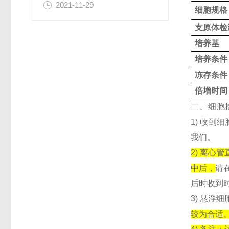
2021-11-29
细胞规格
支原体检
培养基
培养条件
冻存条件
倍增时间
二、细胞
1) 收到
我们。
2) 离心
中后，
请
后时收到
3) 悬浮细
较为合适