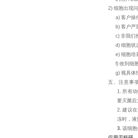
2) 细胞出
a) 客户
b) 客
c) 非
d) 细
e) 细
f) 收到
g) 视具
五、注意事
1. 所
要灭菌后
2. 建
冻时，液
3.
该细胞
仅用于科研