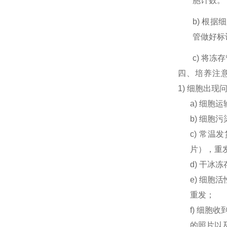
胞计数。
b) 根
管做好标
c) 将
四、培养注
1) 细胞出
a) 细
b) 细
c) 常
片），重
d) 干
e) 细
重发；
f) 细胞
的照片以