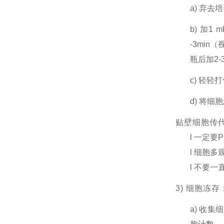
a) 弃
b) 加1
-3mi
瓶后加2-
c) 轻轻
d) 将
贴壁细胞传
l 一定要
l 细胞
l 不要
3) 细胞冻
a) 收