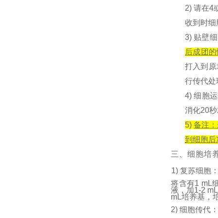
2) 请
收到时细
3) 贴壁
后成团的
打入到原
行传代处
4) 细
消化20
5)
备注：
到细胞后
三、细胞培
1) 复苏细
将含有1 mL
液，加1-2
mL培养基，
2) 细胞传代