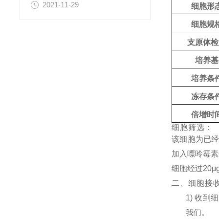
2021-11-29
细胞形
细胞规
支原体检
培养基
培养条
冻存条
倍增时
细胞筛选：
该细胞为已经
加入嘌呤霉素
细胞经过20μ
二、细胞接
1) 收
我们。