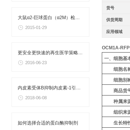
货号
大鼠α2-巨球蛋白（α2M）检测试剂盒
供货周期
2015-01-29
应用领域
OCM1A-RFP
更安全更快速的再生医学策略：利用直接重编程改变细胞身份
一、细胞基
2016-06-23
细胞名
细胞别
内皮素受体B抑制内皮素-1引起的肝星状细胞活化
商品货
2018-06-08
种属来
组织来
生长特
如何选择合适的蛋白酶抑制剂