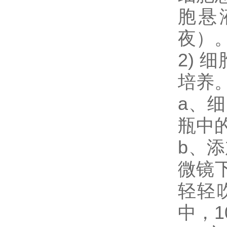
胞悬
夜）
2) 
培养
a、
瓶中
b、添
微镜
轻轻
中，1