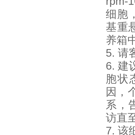
rpm-
细胞，
基重
养箱
5.
6. 
胞状
因，
系，
访直
7. 