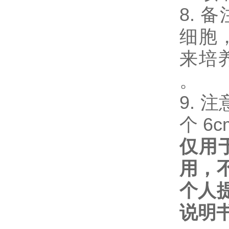
8. 
细胞
来培
。
9. 注
个 6c
仅用
用，
个人
说明