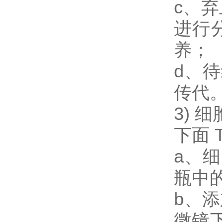
c、弃
进行
养；
d、
传代
3)
下面 
a、
瓶中
b、添
微镜