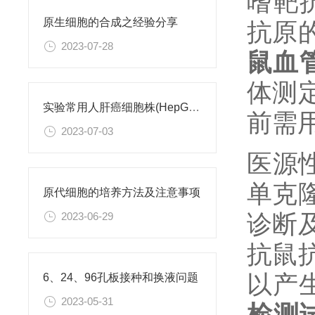
嗜靶
原生细胞的合成之经验分享
抗原
2023-07-28
鼠血
体测
实验常用人肝癌细胞株(HepG2/Hep3B,HuH-7,MHCC97H,PLC/PRF/5)怎么选？
前需
2023-07-03
医源性
单克
原代细胞的培养方法及注意事项
诊断
2023-06-29
抗鼠
以产生
6、24、96孔板接种和换液问题
2023-05-31
检测