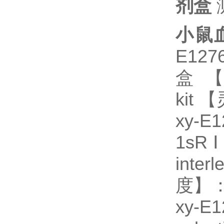
剂盒
小鼠
E12
盒 【英
kit 
xy-
1sR
inter
度】：9
xy-