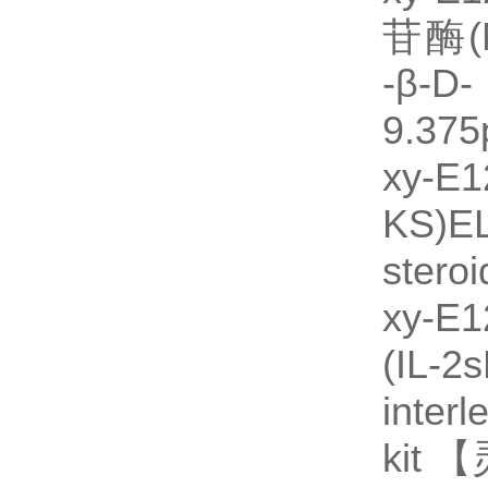
苷酶(
-β-D
9.375
xy-
KS)
stero
xy-
(IL-
inter
kit 