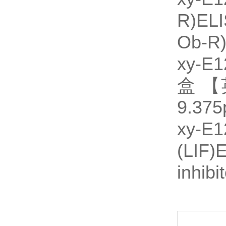
R)EL
Ob-R
xy-
盒 【英
9.375
xy
(LI
inhib