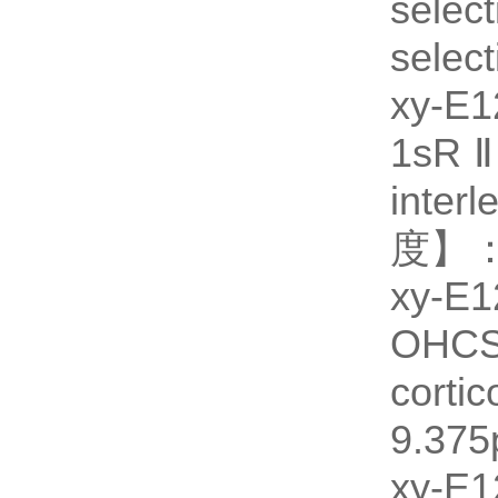
sele
selec
xy-
1sR
inter
度】：9
xy-
OHC
cort
9.375
xy-