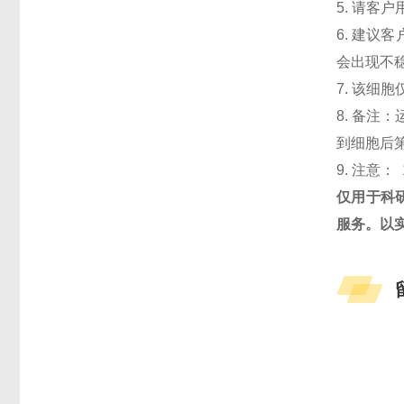
5. 请客
6. 建议
会出现不
7. 该细
8. 备注
到细胞后第
9. 注意： 
仅用于科
服务。以