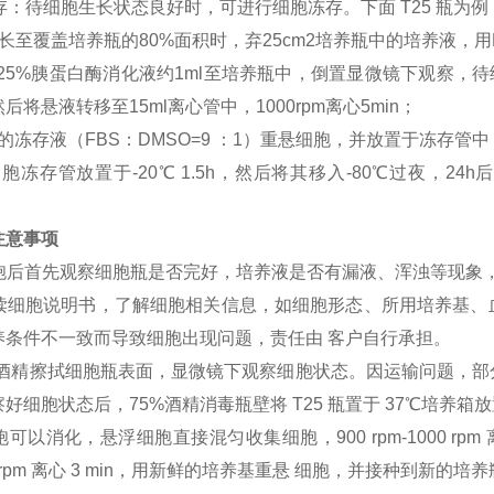
冻存：待细胞生长状态良好时，可进行细胞冻存。下面 T25 瓶为例
长至覆盖培养瓶的80%面积时，弃25cm2培养瓶中的培养液，用
0.25%胰蛋白酶消化液约1ml至培养瓶中，倒置显微镜下观察
后将悬液转移至15ml离心管中，1000rpm离心5min；
的冻存液（FBS：DMSO=9 ：1）重悬细胞，并放置于冻存管中
胞冻存管放置于-20℃ 1.5h，然后将其移入-80℃过夜，
注意事项
到细胞后首先观察细胞瓶是否完好，培养液是否有漏液、浑浊等现象
细阅读细胞说明书，了解细胞相关信息，如细胞形态、所用培养基
养条件不一致而导致细胞出现问题，责任由 客户自行承担。
75%酒精擦拭细胞瓶表面，显微镜下观察细胞状态。因运输问题，
好细胞状态后，75%酒精消毒瓶壁将 T25 瓶置于 37℃培养箱放置
胞可以消化，悬浮细胞直接混匀收集细胞，900 rpm-1000 rpm 离心
000 rpm 离心 3 min，用新鲜的培养基重悬 细胞，并接种到