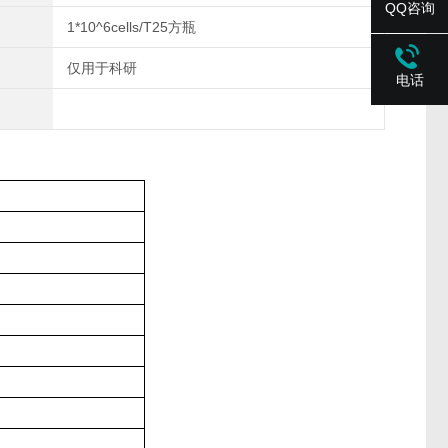
QQ咨询
1*10^6cells/T25方瓶
仅用于科研
电话