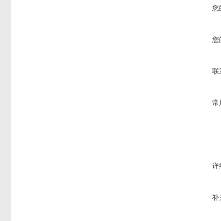
您
您
联
常
详
补