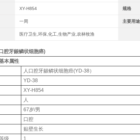
XY-H854
规格
一周
主要用途
医疗卫生,环保,化工,生物产业,农林牧渔
(人口腔牙龈鳞状细胞癌)
基本属性
人口腔牙龈鳞状细胞癌(YD-38）
YD-38
XY-H854
人
67岁/男
口腔
贴壁生长
等级
1