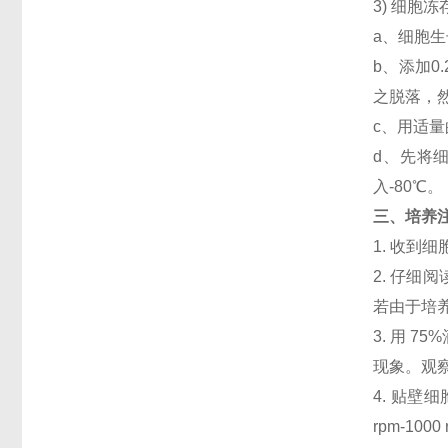
3) 细胞
a、细胞生
b、添加
之脱落，然
c、用适量
d、先将细
入-80℃。
三、培养
1. 收
2. 仔
若由于培
3. 用 
现象。观察
4. 贴壁细
rpm-1