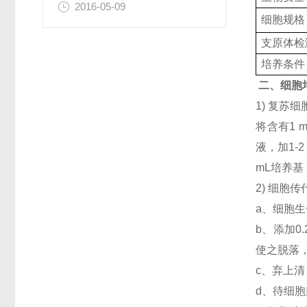
2016-05-09
细胞规格
支原体检
培养条件
二、细胞
1) 复
将含有1 
液，加1-
mL培养
2) 细胞
a、细胞生
b、添加
使之脱落，
c、弃上清
d、待细