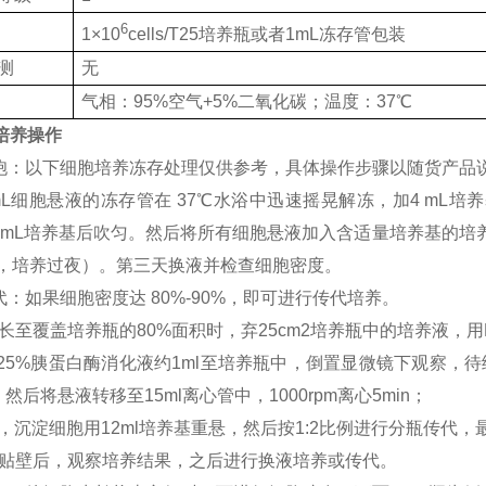
6
1×10
cells/T25培养瓶或者1mL冻存管包装
测
无
气相：95%空气+5%二氧化碳；温度：37℃
培养操作
苏细胞：以下细胞培养冻存处理仅供参考，具体操作步骤以随货产品
mL细胞悬液的冻存管在 37℃水浴中迅速摇晃解冻，加4 mL培养基
2 mL培养基后吹匀。然后将所有细胞悬液加入含适量培养基的培
基，培养过夜）。第三天换液并检查细胞密度。
传代：如果细胞密度达 80%-90%，即可进行传代培养。
长至覆盖培养瓶的80%面积时，弃25cm2培养瓶中的培养液，用
0.25%胰蛋白酶消化液约1ml至培养瓶中，倒置显微镜下观察
然后将悬液转移至15ml离心管中，1000rpm离心5min；
，沉淀细胞用12ml培养基重悬，然后按1:2比例进行分瓶传代，
胞贴壁后，观察培养结果，之后进行换液培养或传代。