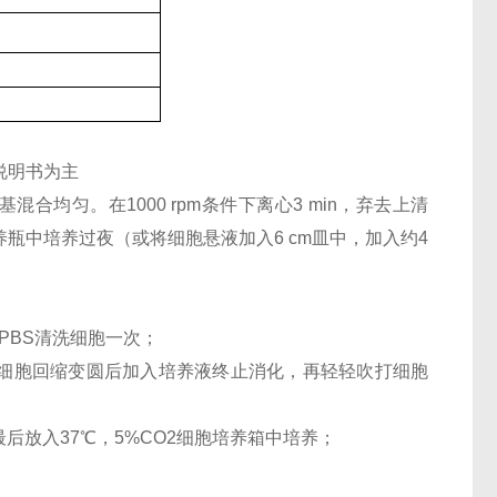
说明书为主
混合均匀。在1000 rpm条件下离心3 min，弃去上清
养瓶中培养过夜（或将细胞悬液加入6 cm皿中，加入约4
PBS清洗细胞一次；
，待细胞回缩变圆后加入培养液终止消化，再轻轻吹打细胞
最后放入37℃，5%CO2细胞培养箱中培养；