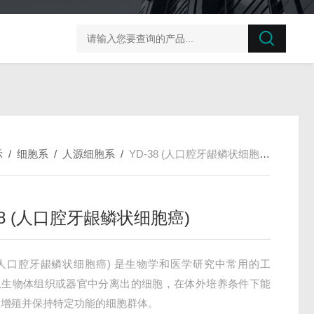
榛子东部枯萎病菌探针法qPCR试剂盒不含内参
剪股颖
示
/
细胞系
/
人源细胞系
/
YD-38 (人口腔牙龈鳞状细胞癌)
38 (人口腔牙龈鳞状细胞癌)
8 (人口腔牙龈鳞状细胞癌) 是生物学和医学研究中常用的工
从生物体组织或器官中分离出的细胞，在体外培养条件下能
、增殖并保持特定功能的细胞群体。