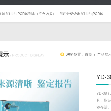
盾蚧探针法qPCR试剂盒（不含内参）
墨西哥棉铃象探针法qPCR试剂盒（不含内参）
展示
您的位置：
首页
/
产品展
/ PRODUCT DISPLAY
YD-
YD-3
具，指
够存活