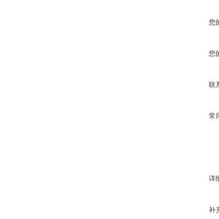
您
您
联
常
详
补