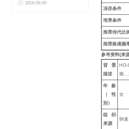
2016-05-09
冻存条件
培养条件
推荐传代比
推荐换液频
参考资料(来源
背景
HO
描述
瘤，
年龄
（性
女
别）
组织
卵巢
来源