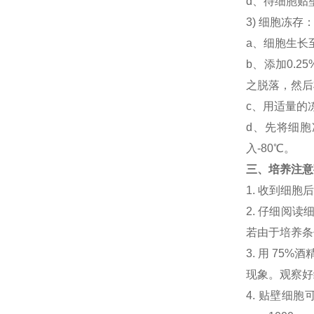
d、待细胞贴
3) 细胞冻
a、细胞生长
b、添加0.
之脱落，然后将
c、用适量的
d、先将细胞
入-80℃。
三、培养注意
1. 收到细
2. 仔细阅
若由于培养条
3. 用 7
现象。观察好细
4. 贴壁细胞可