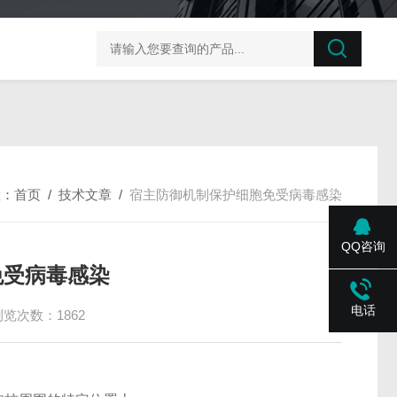
榛子东部枯萎病菌探针法qPCR试剂盒不含内参
剪股颖
置：
首页
/
技术文章
/
宿主防御机制保护细胞免受病毒感染
QQ咨询
免受病毒感染
电话
浏览次数：1862