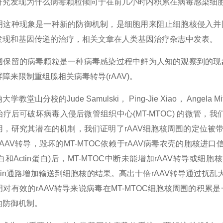
研究发现为什么病毒颗粒倾向于在前几小时内积累在病毒感染细
明这种现象是一种新的防御机制，是细胞用来阻止细胞核侵入并
发现和基因传递的治疗，相关文章在人类基因治疗杂志中发表。
围保留的病毒颗粒是一种病毒感染过程中鲜为人知的观察到的现
障来限制重组腺相关病毒转导(rAAV)。
教堂山分校的Jude Samulski， Ping-Jie Xiao， Angela Mi
疗后可破坏病毒入侵后微管组织中心(MT-MTOC) 的微管，我们观
用，研究其潜在的机制，我们证明了rAAV细胞核周围的定位被
的rAAV转导，毁坏的MT-MTOC依赖于rAAV病毒衣壳的胞核
蛋白和Actin蛋白)后，MT-MTOC中断未能增加rAAV转导或细
Actin通路增加输送到细胞核的结果。高出十倍rAAV转导通过扰
明对有效的rAAV转导来说病毒在MT-MTOC细胞核周围的积
的防御机制。