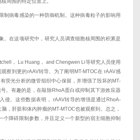
胞核周围的特定位置上。
限制病毒感染的一种防御机制。这种病毒粒子的影响用
象。在这项研究中，研究人员调查细胞核周围的积累是
tchell， Lu Huang， and Chengwen Li等研究人员使用
察到更的rAAV转导。为了阐明MT-MTOC在 rAAV感
带有荧光分析的微管组织中心保留，并增强了毁坏的MT-
进口信号。有趣的是，在敲除RhoA蛋白或抑制其下游效应器
胞核入侵。这些数据表明， rAAV转导的增强是通过RhoA-
乱大脑，肝脏和体内肿瘤的MT-MTOC也被观察到。总之，
累是一个障碍限制参数，并且定义一个新型的宿主细胞抑制