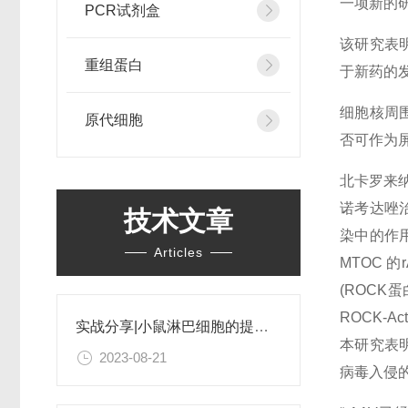
一项新的
PCR试剂盒
该研究表
重组蛋白
于新药的
细胞核周
原代细胞
否可作为屏
北卡罗来纳大学
诺考达唑治
技术文章
染中的作
Articles
MTOC 
(ROCK
ROCK-
实战分享|小鼠淋巴细胞的提取和分选之经验小结
本研究表
2023-08-21
病毒入侵