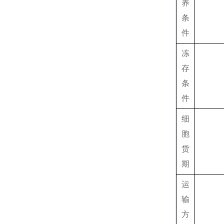
养
条
件
冻
存
条
件
细
胞
货
期
运
输
方