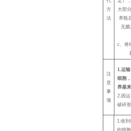
代
定）
方
大部
法
养瓶
无菌
c、将
1.运
注
细胞
意
养基
事
2.因
项
破碎
1.收
的细