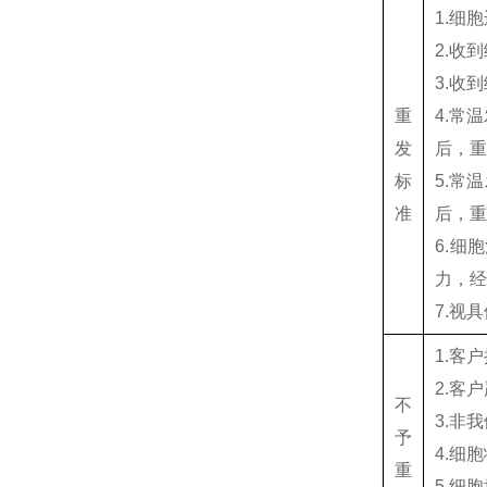
1.细
2.收
3.收
重
4.常
发
后，
标
5.常
准
后，
6.细
力，
7.视
1.客
2.客
不
3.非
予
4.细
重
5.细