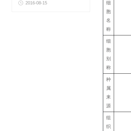
细
2016-08-15
胞
名
称
细
胞
别
称
种
属
来
源
组
织