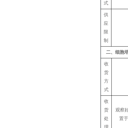
式
供
应
限
制
二、细胞
收
货
方
式
收
货
观察好
处
置于
理