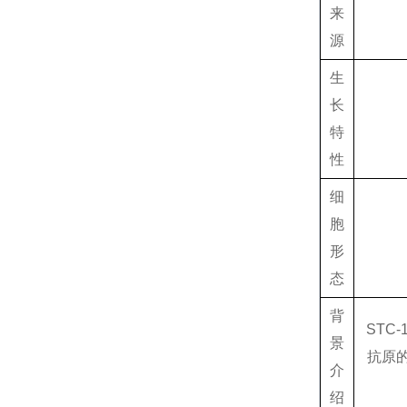
来
源
生
长
特
性
细
胞
形
态
背
ST
景
抗原
介
绍