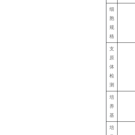
细
胞
规
格
支
原
体
检
测
培
养
基
培