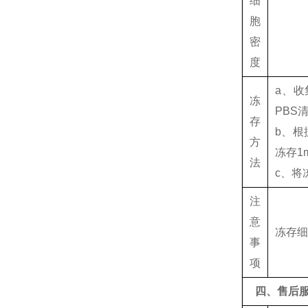
细
胞
密
度
a、收
冻
PBS
存
b、根
方
冻存1
法
c、将
注
意
冻存
事
项
四、售后