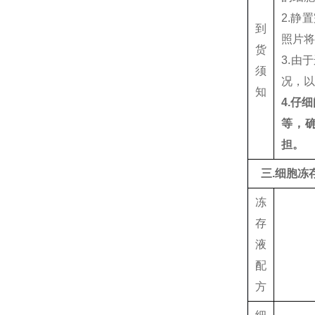
2.静
到
照片将
货
3.
须
况，
知
4.仔
等，
担。
三.细胞冻
冻
存
液
配
方