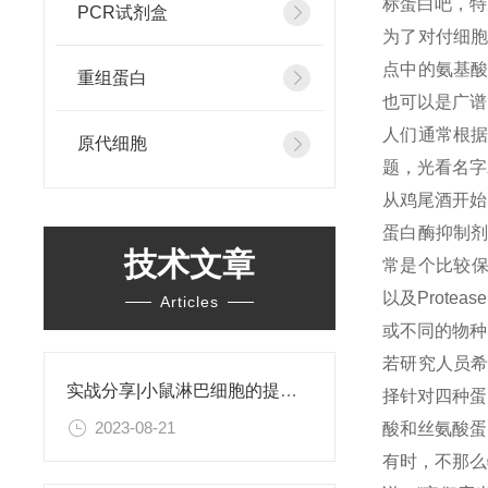
标蛋白吧，特
PCR试剂盒
为了对付细
点中的氨基
重组蛋白
也可以是广谱
人们通常根
原代细胞
题，光看名字
从鸡尾酒开始
蛋白酶抑制
技术文章
常是个比较保险的
以及Prote
Articles
或不同的物种，"A
若研究人员希
实战分享|小鼠淋巴细胞的提取和分选之经验小结
择针对四种蛋白
2023-08-21
酸和丝氨酸蛋
有时，不那么