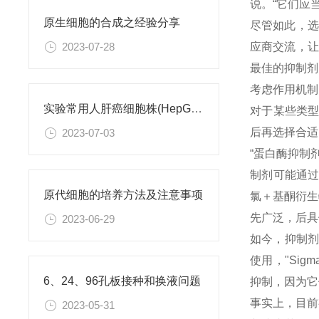
说。“它们应
原生细胞的合成之经验分享
尽管如此，选
应商交流，让
2023-07-28
最佳的抑制剂
考虑作用机制
实验常用人肝癌细胞株(HepG2/Hep3B,HuH-7,MHCC97H,PLC/PRF/5)怎么选？
对于某些类型
后再选择合适
2023-07-03
“蛋白酶抑制
制剂可能通过
原代细胞的培养方法及注意事项
氯＋基酮衍生
先广泛，后具
2023-06-29
如今，抑制剂
使用，"Sig
6、24、96孔板接种和换液问题
抑制，因为它
事实上，目前
2023-05-31