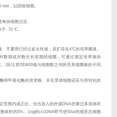
心 10 min，以回收细胞。
B） 重悬每份细胞沉淀。
 70 ℃。
菌液。不要用已经过多次转接，及贮存在4℃的培养菌液。
用对数期或对数生长前期的细菌，可通过测定培养液的
l左右。(应注意OD600值与细胞数之间的关系随菌株的不同
切酶和甲基化酶的突变株。并且受体细胞还应与所转化的
一定范围内成正比，但当加入的外源DNA的量过多或体积
的5%，1ng的cccDNA即可使50ul的感受态细胞