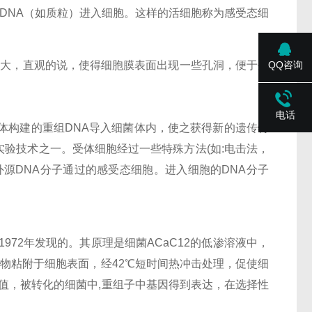
DNA（如质粒）进入细胞。这样的活细胞称为感受态细
QQ咨询
变大，直观的说，使得细胞膜表面出现一些孔洞，便于外
电话
体构建的重组DNA导入细菌体内，使之获得新的遗传特
验技术之一。受体细胞经过一些特殊方法(如:电击法，
外源DNA分子通过的感受态细胞。进入细胞的DNA分子
于1972年发现的。其原理是细菌ACaC12的低渗溶液中，
合物粘附于细胞表面，经42℃短时间热冲击处理，促使细
增值，被转化的细菌中,重组子中基因得到表达，在选择性