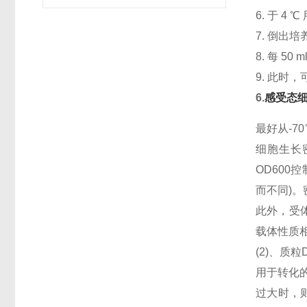
6. 于 4 
7. 倒出
8. 每 50
9. 此时
6.
感受态
最好从-7
细胞生长
OD600
而不同)
此外，受
载体性质
(2)、质
用于转化
过大时，则