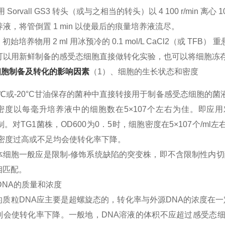
℃ 用 Sorvall GS3 转头（或与之相当的转头）以 4 100 r/min 离
培养液，将管倒置 1 min 以使最后的痕量培养液流尽。
 ml 初始培养物用 2 ml 用冰预冷的 0.1 mol/L CaCl2（或 TF
，可以用新鲜制备的感受态细胞直接做转化实验，也可以将细胞冻存于-
细胞制备及转化的影响因素
（1）、细胞的生长状态和密度
0℃或-20°C甘油保存的菌种中直接转接用于制备感受态细胞的
密度以每毫升培养液中的细胞数在5×107个左右为佳。即应
控制。对TG1菌株，OD600为0．5时，细胞密度在5×107个/m
。密度过高或不足均会使转化率下降。
体细胞一般应是限制-修饰系统缺陷的突变株，即不含限制性内
相匹配。
粒DNA的质量和浓度
的质粒DNA应主要是超螺旋态的，转化率与外源DNA的浓度在
会使转化率下降。一般地，DNA溶液的体积不应超过感受态细胞体积