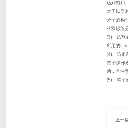
达到饱和
对于以质
分子的构
状双螺旋
(3)、试
所用的Ca
(4)、防
整个操作
菌，且注
(5)、
上一