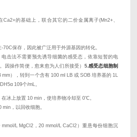
如在Ca2+的基础上，联合其它的二价金属离子(Mn2+、
。
-70C保存，因此被广泛用于外源基因的转化。
，电击法不需要预先诱导细菌的感受态，依靠短暂的电
DNA。因操作简便，愈来愈为人们所接受）
5.
感受态细胞制
 mm），转到一个含有 100 ml LB 或 SOB 培养基的 1L
H5α 109个/mL。
在冰上放置 10 min，使培养物冷却至 0℃。
心 10 min，以回收细胞。
80 mmol/L MgCl2，20 mmol/L CaCl2）重悬每份细胞沉