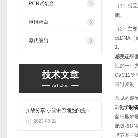
PCR试剂盒
（1）感
胞。
重组蛋白
（2）主
源DNA
原代细胞
2.
感受态细
性的一种
技术文章
CaC1
通过复制
Articles
常见的感
3.
化学制
实战分享|小鼠淋巴细胞的提取和分选之经验小结
菌细胞膨胀
2023-08-21
胞吸收D
培养基平