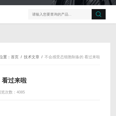
榛子东部枯萎病菌探针法qPCR试剂盒不含内参
剪股颖
位置：
首页
/
技术文章
/
不会感受态细胞制备的 看过来啦
 看过来啦
浏览次数：4085