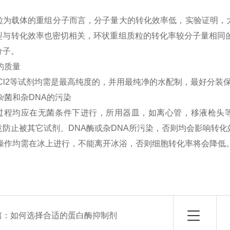
。
粒为载体的重组分子而言，分子量大的转化效率低，实验证明，大
型与转化效率也密切相关，环状重组质粒的转化率较分子量相同的线
分子。
剂的质量
Cl2等试剂均需是最高纯度的，并用最纯净的水配制，最好分装保
止杂菌和杂DNA的污染
过程均应在无菌条件下进行，所用器皿，如离心管，移液枪头
意防止被其它试剂、DNA酶或杂DNA所污染，否则均会影响转化
整个操作均需在冰上进行，不能离开冰浴，否则细胞转化率将会降低
篇：
如何选择合适的蛋白酶抑制剂