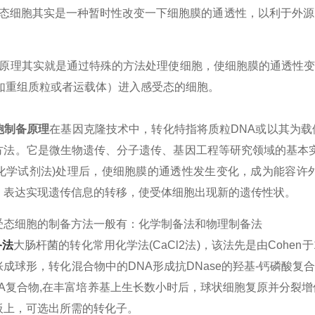
受态细胞其实是一种暂时性改变一下细胞膜的通透性，以利于外源
要原理其实就是通过特殊的方法处理使细胞，使细胞膜的通透性
（如重组质粒或者运载体）进入感受态的细胞。
胞制备原理
在基因克隆技术中，转化特指将质粒DNA或以其为载
方法。它是微生物遗传、分子遗传、基因工程等研究领域的基本实
2等化学试剂法)处理后，使细胞膜的通透性发生变化，成为能容许
、表达实现遗传信息的转移，使受体细胞出现新的遗传性状。
受态细胞的制备方法一般有：化学制备法和物理制备法
备法
大肠杆菌的转化常用化学法(CaCl2法)，该法先是由Cohen
成球形，转化混合物中的DNA形成抗DNase的羟基-钙磷酸复
NA复合物,在丰富培养基上生长数小时后，球状细胞复原并分裂
板上，可选出所需的转化子。