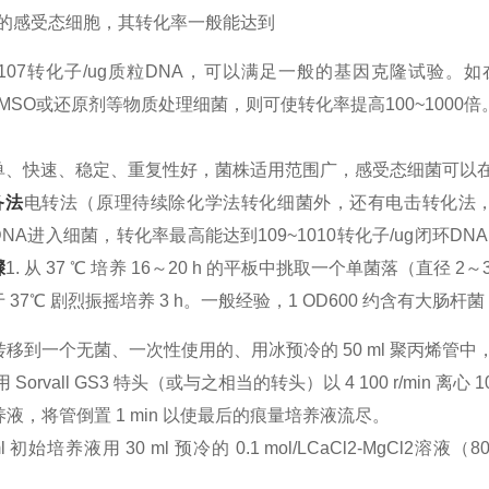
理的感受态细胞，其转化率一般能达到
~2×107转化子/ug质粒DNA，可以满足一般的基因克隆试验。
、DMSO或还原剂等物质处理细菌，则可使转化率提高100~1000倍
单、快速、稳定、重复性好，菌株适用范围广，感受态细菌可以在
备法
电转法（原理待续除化学法转化细菌外，还有电击转化法
NA进入细菌，转化率最高能达到109~1010转化子/ug闭环
骤
1. 从 37 ℃ 培养 16～20 h 的平板中挑取一个单菌落（直径 2～3
37℃ 剧烈振摇培养 3 h。一般经验，1 OD600 约含有大肠杆菌 D
菌转移到一个无菌、一次性使用的、用冰预冷的 50 ml 聚丙烯管中，
℃ 用 Sorvall GS3 特头（或与之相当的转头）以 4 100 r/min 离
培养液，将管倒置 1 min 以使最后的痕量培养液流尽。
 ml 初始培养液用 30 ml 预冷的 0.1 mol/LCaCl2-MgCl2溶液（