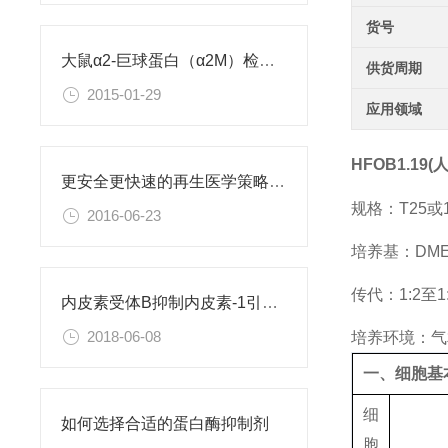
货号
大鼠α2-巨球蛋白（α2M）检测试剂盒
供货周期
2015-01-29
应用领域
HFOB1.19
更安全更快速的再生医学策略：利用直接重编程改变细胞身份
规格：T25
2016-06-23
培养基：DMEM/
传代：1:2至1
内皮素受体B抑制内皮素-1引起的肝星状细胞活化
2018-06-08
培养环境：气相
一、细胞基
细
如何选择合适的蛋白酶抑制剂
胞