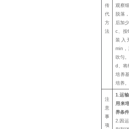
传
观察
代
脱落
方
后加
法
c、按
装入无
min
吹匀
d、将
培养
培养
1.
注
用来
意
养条
事
2.
项