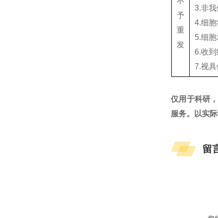
不
3.非
予
4.细
重
5.细
发
6.收
7.视
仅用于科研
服务。以实际
留