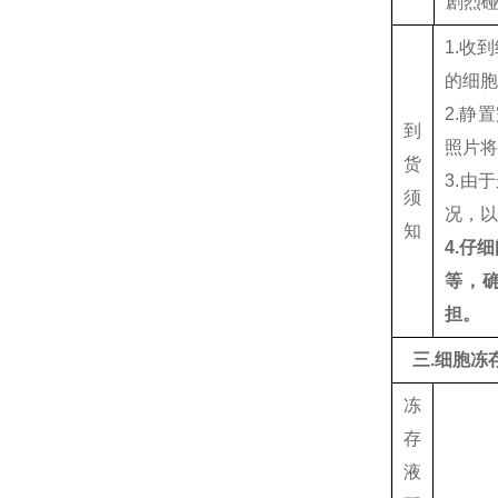
剧烈
1.收
的细
2.静
到
照片将
货
3.
须
况，
知
4.仔
等，
担。
三.细胞冻
冻
存
液