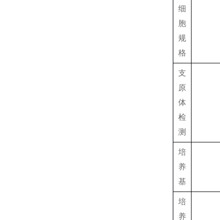
细
胞
规
格
支
原
体
检
测
培
养
基
培
养