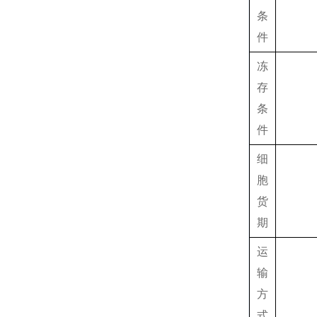
条
件
冻
存
条
件
细
胞
货
期
运
输
方
式