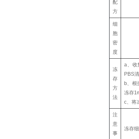
配
方
细
胞
密
度
a、收
冻
PBS
存
b、根
方
冻存1
法
c、将
注
意
冻存
事