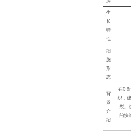
源
生
长
特
性
细
胞
形
态
在0.
背
织，建
景
裂。
介
的快
绍