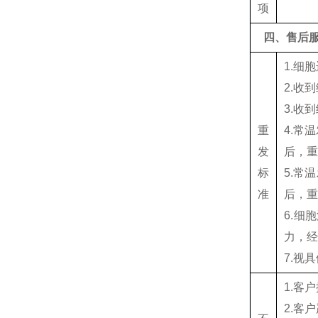
项
四、售后
1.细
2.收
3.收
重
4.常
发
后，
标
5.常
准
后，
6.细
力，
7.视
1.客
2.客