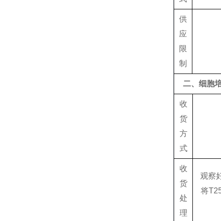
供
应
限
制
二、细胞
收
货
方
式
收
观察
货
将T2
处
理