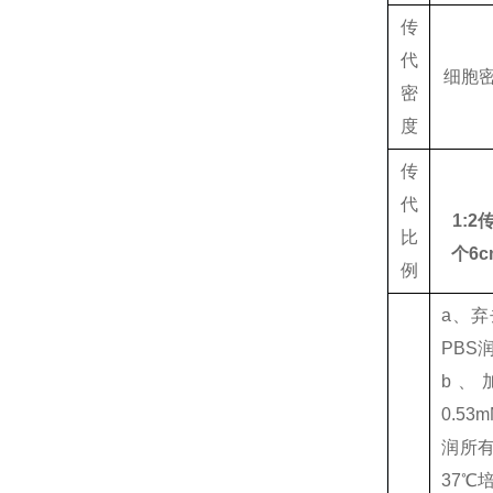
传
代
细胞密
密
度
传
代
1:2
比
个6
例
a、
PBS
b、加
0.5
润所
37℃