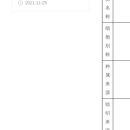
2021-11-29
名
称
细
胞
别
称
种
属
来
源
组
织
来