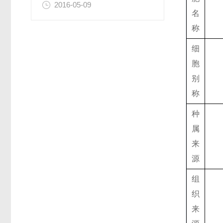
2016-05-09
名
称
细
胞
别
称
种
属
来
源
组
织
来