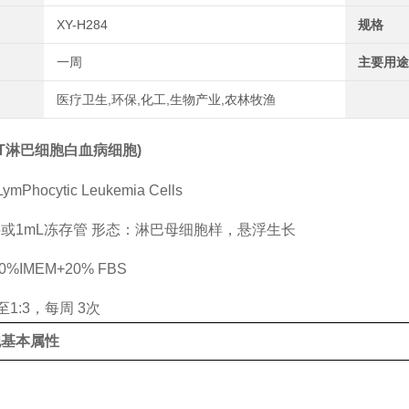
XY-H284
规格
一周
主要用途
医疗卫生,环保,化工,生物产业,农林牧渔
(人T淋巴细胞白血病细胞)
ymPhocytic Leukemia Cells
5或1mL冻存管 形态：淋巴母细胞样，悬浮生长
%IMEM+20% FBS
至1:3，每周 3次
胞基本属性