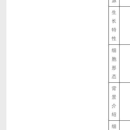
源
生
长
特
性
细
胞
形
态
背
景
介
绍
细