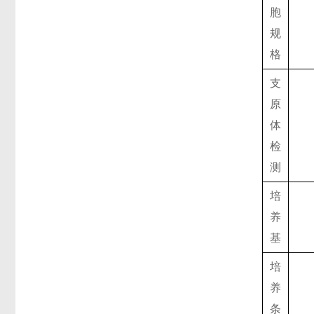
胞
规
格
支
原
体
检
测
培
养
基
培
养
条