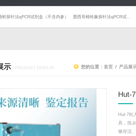
盾蚧探针法qPCR试剂盒（不含内参）
墨西哥棉铃象探针法qPCR试剂盒（不含内参）
展示
您的位置：
首页
/
产品展
/ PRODUCT DISPLAY
Hut
Hut-
具，指
够存活