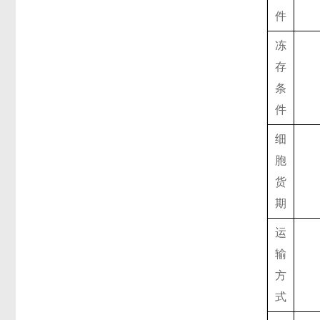
件
冻
存
条
件
细
胞
货
期
运
输
方
式