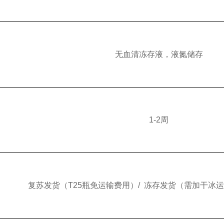
无血清冻存液，液氮储存
1-2周
复苏发货（T25瓶免运输费用）/ 冻存发货（需加干冰