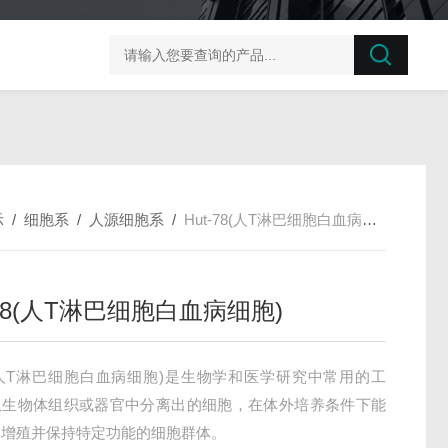
榛子东部枯萎病菌探针法qPCR试剂盒不含内参
剪股颖
示
/
细胞系
/
人源细胞系
/
Hut-78(人T淋巴细胞白血病细胞)
-78(人T淋巴细胞白血病细胞)
78(人T淋巴细胞白血病细胞)是生物学和医学研究中常用的工
从生物体组织或器官中分离出的细胞，在体外培养条件下能
、增殖并保持特定功能的细胞群体。