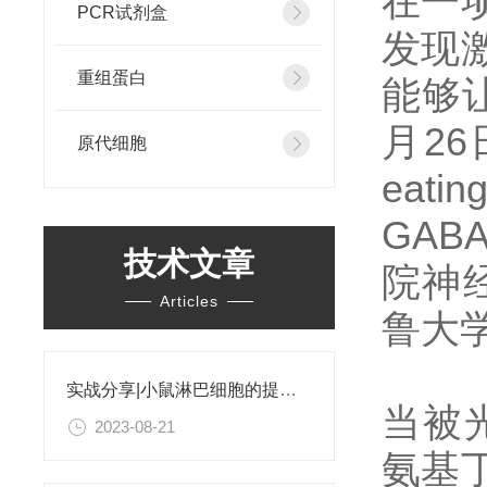
在一
PCR试剂盒
发现
重组蛋白
能够
月26日
原代细胞
eatin
GAB
技术文章
院神经
Articles
鲁大学
实战分享|小鼠淋巴细胞的提取和分选之经验小结
当被光
2023-08-21
氨基丁