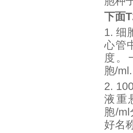
胞种
下面T
1.
心管
度。
胞/ml.
2. 
液重悬
胞/
好名