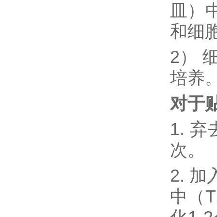
皿）
和细
2） 
培养
对于
1. 
次。
2. 加
中（T