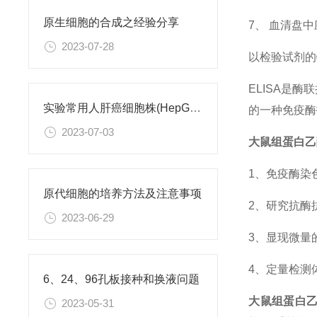
原生细胞的合成之经验分享
7、 血清盘
2023-07-28
以检验试剂的
ELISA是酶联
实验常用人肝癌细胞株(HepG2/Hep3B,HuH-7,MHCC97H,PLC/PRF/5)怎么选？
的一种免疫酶
2023-07-03
大鼠组蛋白乙酰
1、免疫酶染
原代细胞的培养方法及注意事项
2、研究抗酶
2023-06-29
3、显现微量
4、定量检测
6、24、96孔板接种和换液问题
大鼠组蛋白乙酰
2023-05-31