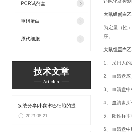
达纯化及检测
PCR试剂盒
大鼠组蛋白乙酰
重组蛋白
为定量（性
序。
原代细胞
大鼠组蛋白乙酰
1、 采用人
技术文章
2、 血清盘
Articles
3、 血清盘
4、 血清盘
实战分享|小鼠淋巴细胞的提取和分选之经验小结
2023-08-21
5、 阳性样
6、 血清盘