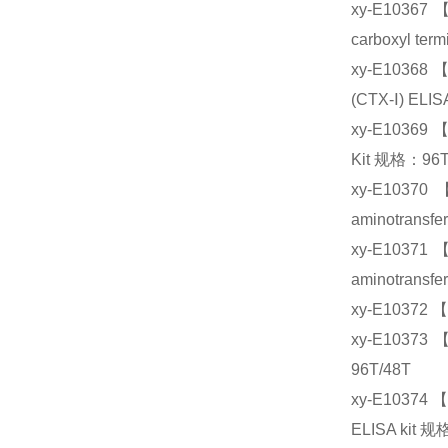
xy-E1036
carboxyl ter
xy-E10368
(CTX-Ⅰ) ELI
xy-E1036
Kit 规格：96T
xy-E103
aminotransfe
xy-E103
aminotransfe
xy-E10372
xy-E1037
96T/48T
xy-E10374
ELISA kit 