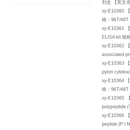
剂盒 【英文名称】：
xy-E10360
格：96T/48T
xy-E10361
ELISA kit 
xy-E1036
associated p
xy-E1036
pylori cytot
xy-E10364
格：96T/48T
xy-E103
polypeptide
xy-E10366
peptide (P 