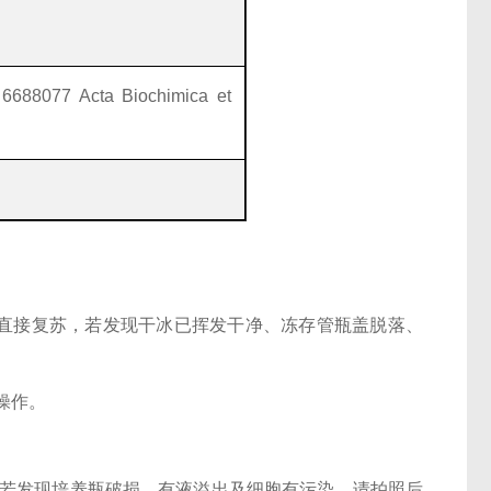
 6688077 Acta Biochimica et
氮或直接复苏，若发现干冰已挥发干净、冻存管瓶盖脱落、
操作。
3h，若发现培养瓶破损、有液溢出及细胞有污染，请拍照后