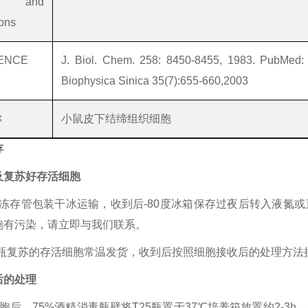
ts and
ions
ENCE
J. Biol. Chem. 258: 8450-8455, 1983. PubMed:
Biophysica Sinica 35(7):655-660,2003
称
小鼠皮下结缔组织细胞
存
及复苏好存活细胞
mL冻存管包装干冰运输，收到后-80度冰箱保存过夜后转入液
胞有污染，请立即与我们联系。
25瓶复苏的存活细胞常温发货，收到后按照细胞接收后的处理方法
后的处理
胞后，75%酒精消毒瓶壁将T25瓶置于37℃培养箱放置约2-