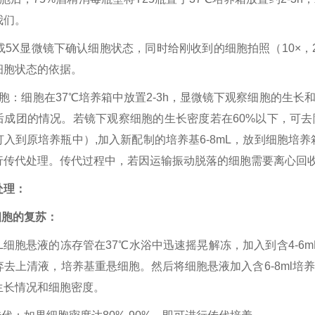
我们。
或5X显微镜下确认细胞状态，同时给刚收到的细胞拍照（10×，
细胞状态的依据。
细胞：细胞在37℃培养箱中放置2-3h，显微镜下观察细胞的生
后成团的情况。若镜下观察细胞的生长密度若在60%以下，可
入到原培养瓶中）,加入新配制的培养基6-8mL，放到细胞培养
行传代处理。传代过程中，若因运输振动脱落的细胞需要离心回
处理：
细胞的复苏：
L细胞悬液的冻存管在37℃水浴中迅速摇晃解冻，加入到含4-6m
n，弃去上清液，培养基重悬细胞。然后将细胞悬液加入含6-8ml
生长情况和细胞密度。