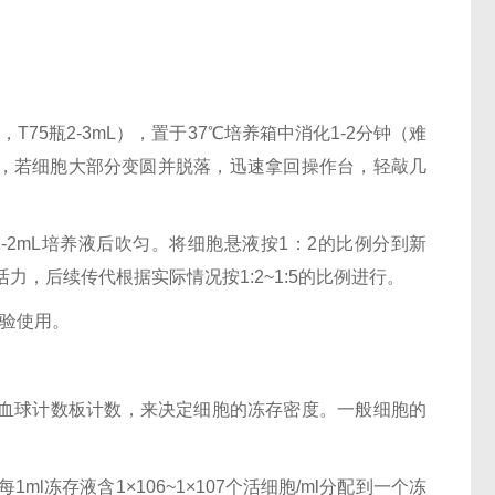
-2mL，T75瓶2-3mL），置于37℃培养箱中消化1-2分钟（难
，若细胞大部分变圆并脱落，迅速拿回操作台，轻敲几
加1-2mL培养液后吹匀。将细胞悬液按1：2的比例分到新
力，后续传代根据实际情况按1:2~1:5的比例进行。
实验使用。
用血球计数板计数，来决定细胞的冻存密度。一般细胞的
每1ml冻存液含1×106~1×107个活细胞/ml分配到一个冻