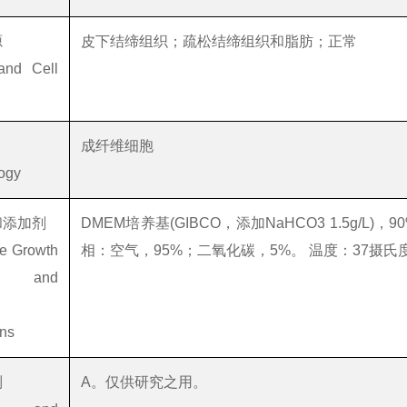
源
皮下结缔组织；疏松结缔组织和脂肪；正常
and Cell
成纤维细胞
ogy
和添加剂
DMEM培养基(GIBCO，添加NaHCO3 1.5g/L)
e Growth
相：空气，95%；二氧化碳，5%。 温度：37摄氏
um and
ons
制
A。仅供研究之用。