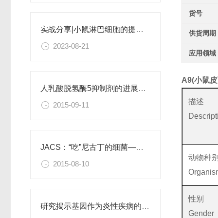
货号
实战分享|小鼠淋巴细胞的提取和分选之经验小结
供货周期
2023-08-21
应用领域
A9(小鼠
人乳酸脱氢酶5抑制剂的进展：癌症化疗的新希望
描述
2015-09-11
Descript
JACS：“吃”尼古丁的细菌——戒烟新方法
动物种
2015-08-10
Organis
性别
研究揭示基因作为炎性疾病的主要原因
Gender