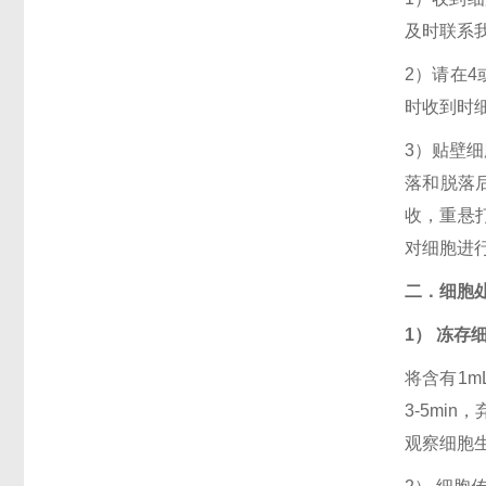
及时联系
2）请在4
时收到时
3）贴壁
落和脱落
收，重悬打
对细胞进
二．细胞
1） 冻存
将含有1m
3-5mi
观察细胞