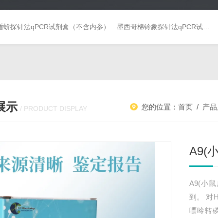
盾蚧探针法qPCR试剂盒（不含内参）
墨西哥棉铃象探针法qPCR试剂盒（不含内参）
展示
您的位置：
首页
/
产品
/ PRODUCT DISPLAY
A9
A9(小
到。 对
嘌呤转磷