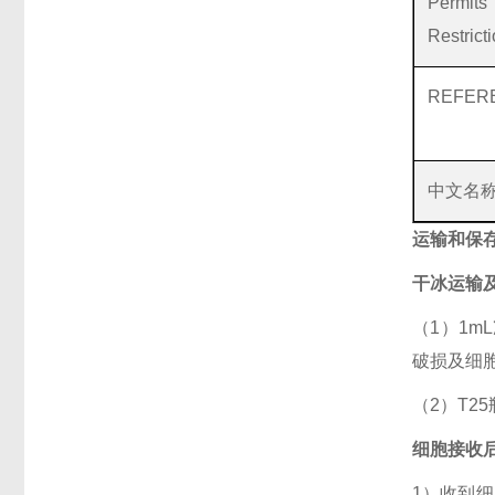
Permi
Restrict
REFER
中文名
运输和保
干冰运输
（1）1
破损及细
（2）T
细胞接收
1）收到细