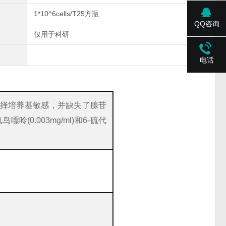
1*10^6cells/T25方瓶
QQ咨询
仅用于科研
电话
T选择培养基敏感，并缺失了腺苷
(0.003mg/ml)和6-硫代