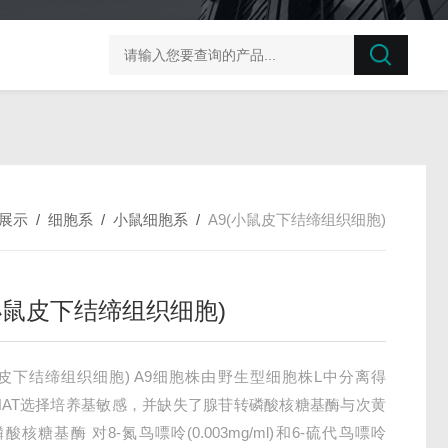
榛子东部枯萎病菌探针法qPCR试剂盒不含内参
剪股颖
展示
/
细胞系
/
小鼠细胞系
/
A9(小鼠皮下结缔组织细胞)
(小鼠皮下结缔组织细胞)
鼠皮下结缔组织细胞) A9细胞株由野生型细胞株L中分离得
HAT选择培养基敏感，并缺失了腺苷转磷酸核糖基酶与次黄
酸核糖基酶 对8-氮鸟嘌呤(0.003mg/ml)和6-硫代鸟嘌呤