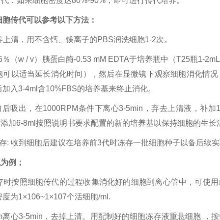
传代：如果细胞密度达80%-90%，即可进行传代培养。
细胞传代可以参考以下方法：
培养上清，用不含钙、镁离子的PBS润洗细胞1-2次。
.25％（w / v）胰蛋白酶-0.53 mM EDTA于培养瓶中（T25瓶1
胞可以适当延长消化时间），然后在显微镜下观察细胞消化情况
加入3-4ml含10%FBS的培养基来终止消化。
匀后吸出，在1000RPM条件下离心3-5min，弃去上清液，补
，添加6-8ml按照说明书要求配置的新的培养基以保持细胞的生长活
冻存: 收到细胞后建议在培养前3代时冻存一批细胞种子以备后续
瓶为例；
胞冻存时按照细胞传代的过程收集消化好的细胞到离心管中，可使
为1×106~1×107个活细胞/ml.
0rpm离心3-5min，去掉上清。用配制好的细胞冻存液重悬细胞 ，按