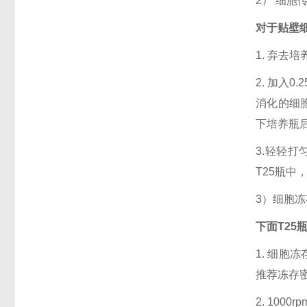
2） 细胞
对于贴壁
1. 弃去
2. 加入0
消化的细
下培养瓶后
3.轻轻打
T25瓶中
3）细胞
下面T25
1. 细
推荐冻存密度
2. 100