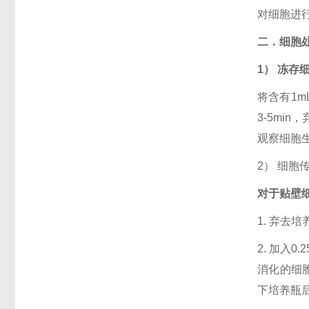
对细胞进
二．细胞
1） 冻存
将含有1m
3-5mi
观察细胞
2） 细胞
对于贴壁
1. 弃去
2. 加入0
消化的细
下培养瓶后