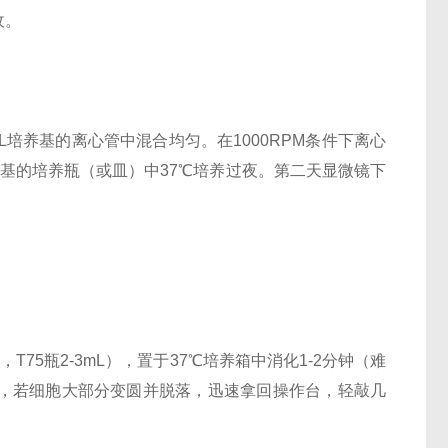
收。
L培养基的离心管中混合均匀。在1000RPM条件下离心
培养基的培养瓶（或皿）中37℃培养过夜。第二天显微镜下
-2mL，T75瓶2-3mL），置于37℃培养箱中消化1-2分钟（难
，若细胞大部分变圆并脱落，迅速拿回操作台，轻敲几