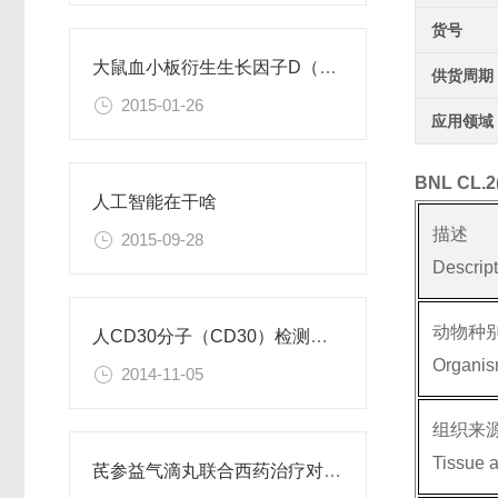
货号
大鼠血小板衍生生长因子D（PDGFD）ELISA试剂盒
供货周期
2015-01-26
应用领域
BNL CL
人工智能在干啥
描述
2015-09-28
Descrip
动物种
人CD30分子（CD30）检测试剂盒
Organi
2014-11-05
组织来
Tissue 
芪参益气滴丸联合西药治疗对稳定型心绞痛患者血清抵抗素水平的影响