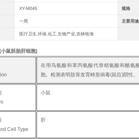
XY-M045
规格
一周
主要用途
医疗卫生,环保,化工,生物产业,农林牧渔
.2(小鼠胚胎肝细胞)
在用鸟氨酸和苯丙氨酸代替精氨酸和酪氨
tion
胞。检测表明肢骨发育畸形病毒(鼠痘)阴性。
别
小鼠
sm
源
肝
and Cell Type