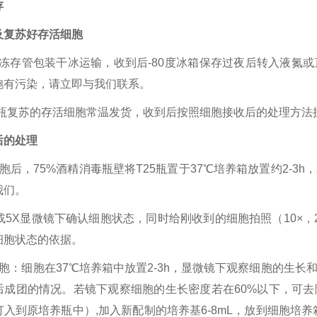
存
及复苏好存活细胞
mL冻存管包装干冰运输，收到后-80度冰箱保存过夜后转入液
胞有污染，请立即与我们联系。
25瓶复苏的存活细胞常温发货，收到后按照细胞接收后的处理方法
后的处理
胞后，75%酒精消毒瓶壁将T25瓶置于37℃培养箱放置约2-
我们。
或5X显微镜下确认细胞状态，同时给刚收到的细胞拍照（10×，
细胞状态的依据。
细胞：细胞在37℃培养箱中放置2-3h，显微镜下观察细胞的生
后成团的情况。若镜下观察细胞的生长密度若在60%以下，可
入到原培养瓶中）,加入新配制的培养基6-8mL，放到细胞培养