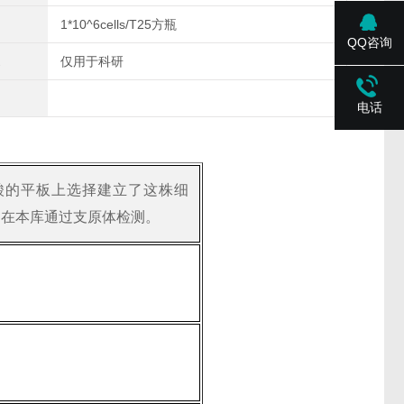
1*10^6cells/T25方瓶
QQ咨询
仅用于科研
电话
酸的平板上选择建立了这株细
 在本库通过支原体检测。