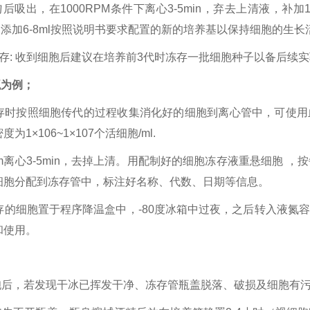
匀后吸出，在1000RPM条件下离心3-5min，弃去上清液，补
，添加6-8ml按照说明书要求配置的新的培养基以保持细胞的生长活
冻存: 收到细胞后建议在培养前3代时冻存一批细胞种子以备后续
瓶为例；
胞冻存时按照细胞传代的过程收集消化好的细胞到离心管中，可使
为1×106~1×107个活细胞/ml.
0rpm离心3-5min，去掉上清。用配制好的细胞冻存液重悬细胞 ，按
细胞分配到冻存管中，标注好名称、代数、日期等信息。
要冻存的细胞置于程序降温盒中，-80度冰箱中过夜，之后转入液
和使用。
细胞后，若发现干冰已挥发干净、冻存管瓶盖脱落、破损及细胞有