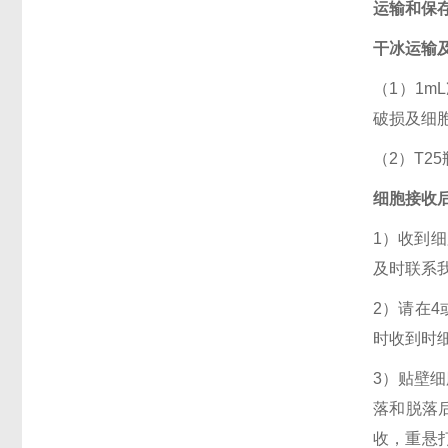
运输和保
干冰运输
（1）1
破损及细
（2）T
细胞接收
1）收到细
及时联系
2）请在4
时收到时
3）贴壁
落和脱落
收，重悬打