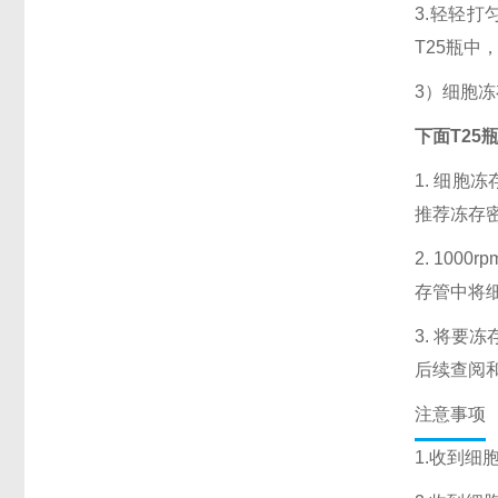
3.轻轻打
T25瓶中
3）细胞
下面T25
1. 细
推荐冻存密度
2. 100
存管中将
3. 将
后续查阅
注意事项
1.收到