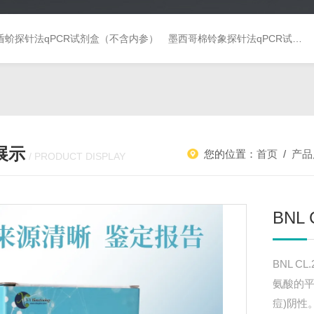
盾蚧探针法qPCR试剂盒（不含内参）
墨西哥棉铃象探针法qPCR试剂盒（不含内参）
展示
您的位置：
首页
/
产品
/ PRODUCT DISPLAY
BNL
BNL 
氨酸的
痘)阴性