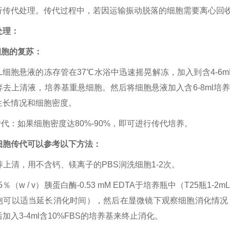
行传代处理。传代过程中，若因运输振动脱落的细胞需要离心回
处理：
细胞的复苏：
L细胞悬液的冻存管在37℃水浴中迅速摇晃解冻，加入到含4-6m
n，弃去上清液，培养基重悬细胞。然后将细胞悬液加入含6-8ml
生长情况和细胞密度。
传代：如果细胞密度达80%-90%，即可进行传代培养。
细胞传代可以参考以下方法：
培养上清，用不含钙、镁离子的PBS润洗细胞1-2次。
.25％（w / v）胰蛋白酶-0.53 mM EDTA于培养瓶中（T25瓶1
胞可以适当延长消化时间），然后在显微镜下观察细胞消化情况
加入3-4ml含10%FBS的培养基来终止消化。