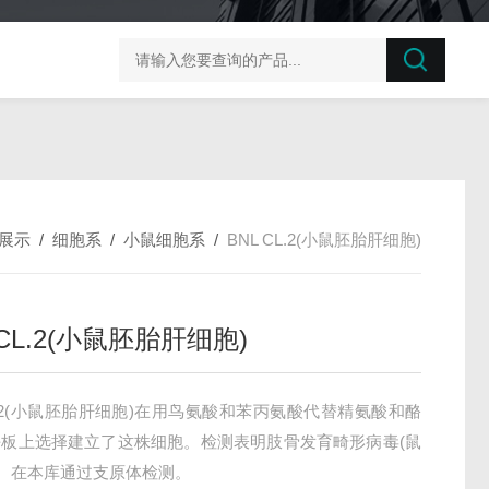
榛子东部枯萎病菌探针法qPCR试剂盒不含内参
剪股颖
展示
/
细胞系
/
小鼠细胞系
/
BNL CL.2(小鼠胚胎肝细胞)
 CL.2(小鼠胚胎肝细胞)
CL.2(小鼠胚胎肝细胞)在用鸟氨酸和苯丙氨酸代替精氨酸和酪
平板上选择建立了这株细胞。检测表明肢骨发育畸形病毒(鼠
。 在本库通过支原体检测。