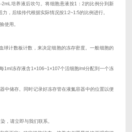
加1-2mL培养液后吹匀。将细胞悬液按1：2的比例分到新
力，后续传代根据实际情况按1:2~1:5的比例进行。
实验使用。
用血球计数板计数，来决定细胞的冻存密度。一般细胞的
每1ml冻存液含1×106~1×107个活细胞/ml分配到一个冻
氮容器中储存。同时记录好冻存管在液氮容器中的位置以便
污染，请立即与我们联系。