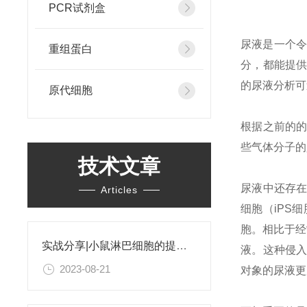
PCR试剂盒
尿液是一个令
重组蛋白
分，都能提
的尿液分析可
原代细胞
根据之前的的
些气体分子的
技术文章
尿液中还存
Articles
细胞（iPS
胞。相比于经
实战分享|小鼠淋巴细胞的提取和分选之经验小结
液。这种侵入
2023-08-21
对象的尿液更