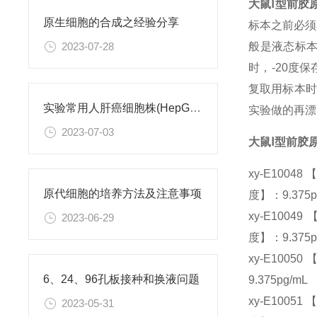
大鼠Ⅰ型前胶原
原生细胞的合成之经验分享
标本之前必须
般是液态标本
2023-07-28
时，-20度
复取用标本时
实验常用人肝癌细胞株(HepG2/Hep3B,HuH-7,MHCC97H,PLC/PRF/5)怎么选？
实验做的再漂
2023-07-03
大鼠Ⅰ型前胶原
xy-E10048
原代细胞的培养方法及注意事项
度】：9.375p
xy-E10049
2023-06-29
度】：9.375p
xy-E10050
6、24、96孔板接种和换液问题
9.375pg/mL
xy-E10051 
2023-05-31