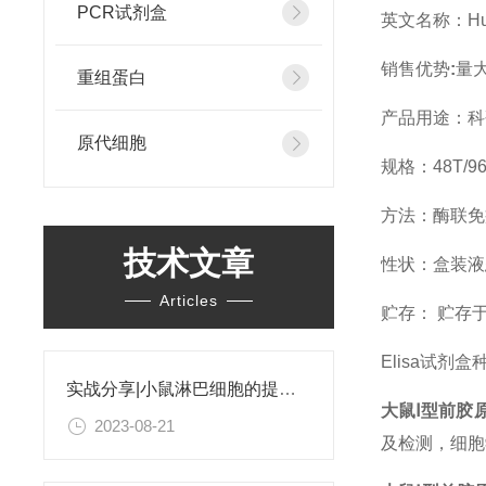
PCR试剂盒
英文名称：Human 
销售优势
:
量
重组蛋白
产品用途：科
原代细胞
规格：48T/9
方法：酶联免疫
技术文章
性状：盒装液
Articles
贮存： 贮存于2
Elisa试剂盒
实战分享|小鼠淋巴细胞的提取和分选之经验小结
大鼠Ⅰ型前胶原
2023-08-21
及检测，细胞