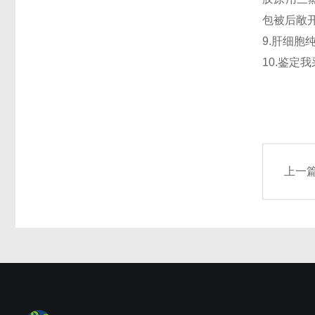
包被后敞
9.肝细胞
10.鉴定
上一