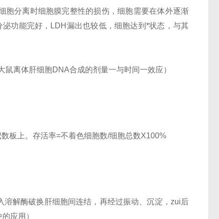
细胞分离时细胞膜完整性的损伤，细胞需要在体外逐渐
分泌功能完好，LDH漏出也较低，细胞达到*状态，与其
激大鼠离体肝细胞DNA合成的剂量一与时间一效应）
在血球记数板上。存活率=不着色细胞数/细胞总数X100%
溶解酶破换肝细胞间连结，再经过振动、沉淀，zui后
中的应用）