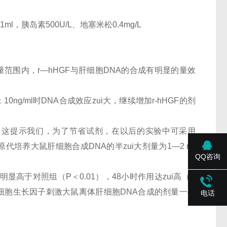
ml，胰岛素500U/L、地塞米松0.4mg/L
量范围内，r—hHGF与肝细胞DNA的合成有明显的量效
0ng/ml时DNA合成效应zui大，继续增加r-hHGF的剂
相差无几。这提示我们，为了节省试剂，在以后的实验中可采用
激原代培养大鼠肝细胞合成DNA的半zui大剂量为1—2 ng
QQ咨询
明显高于对照组（P＜0.01），48小时作用达zui高（P
肝细胞生长因子刺激大鼠离体肝细胞DNA合成的剂量一与
电话