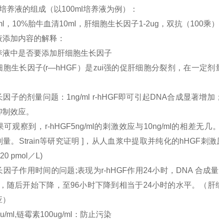
培养液的组成（以100ml培养液为例）：
ml，10%胎牛血清10ml，肝细胞生长因子1-2ug，双抗（100乘）1
液添加内容的解释：
养液中是否要添加肝细胞生长因子
胞生长因子(r—hHGF）是zui强的促肝细胞分裂剂，在一定剂
因子的剂量问题：1ng/ml r-hHGF即可引起DNA合成显著增加；1
抑制效应。
可观察到，r-hHGF5ng/ml的刺激效应与10ng/ml的
l的剂量。Strain等研究证明 ]，从人血浆中提取并纯化的hHGF刺
20 pmol／L)
因子作用时间的问题;表现为r-hHGF作用24小时，DNA 合成量
1），随后开始下降，至96小时下降到相当于24小时的水平。（
应）
u/ml,链霉素100ug/ml：防止污染