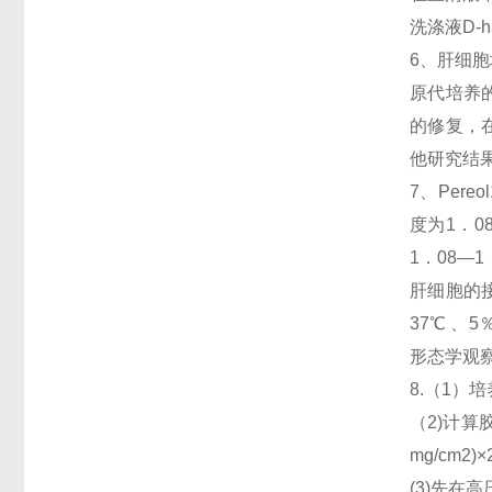
洗涤液D-
6、肝细
原代培养
的修复，在
他研究结
7、Pere
度为1．0
1．08—1．
肝细胞的接
37℃ 、
形态学观
8.（1）
（2)计算胶
mg/cm2
(3)先在