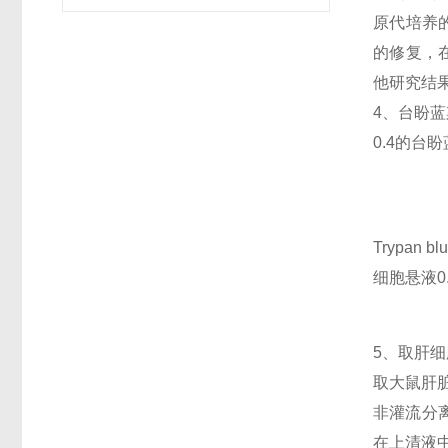
原代培养
的修复，在
他研究结
4、台盼
0.4的
Trypan
细胞悬液0.
5、取肝
取大鼠肝脏
非灌流分
在上清液