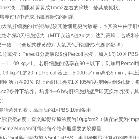
hanks液，用眼科剪剪成1mm3左右的碎块，使其成糊状。
胞培养过程中造成肝细胞损伤的问题
的大鼠肝细胞的代谢功能较其他细胞更为敏感，本实验中由于肝
培养第3天细胞活力（MTT实验A值zui大）达到高峰，合成和
果一致。（全反式视黄酸对大鼠原代肝细胞铁代谢的影响）
ol1分离液：Pereol1分离液以9份Percoll原液，加入1份10 X PB
8—1．09 kg／L。若肝细胞的活率在90％以下，则加用Perc
09 kg／L的20 mL Percoll液上，5 000 r／min离心5 min
种 活力在90％ 以上的肝细胞按1 X l05密度接种两组6孔板，每孔
5％co2条件下培养。培养4—6 h待肝细胞贴壁后即更换培养液
察）
培养瓶紫外过夜，高压后的1×PBS 10ml备用
原溶液浓度：查文献得胶原浓度为10μg/cm2（储存浓度为4mg/ml
)×25cm2]/4mg/ml可得出每个培养瓶需要的胶原量
高压后15ml离心管内加入5ml 1×PBS，再用枪吸取计算好的胶原