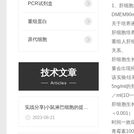
PCR试剂盒
1、肝细胞
DMEM90
重组蛋白
关于培养
肝细胞培
原代细胞
重组人肝细
关系。
肝细胞生长
量会出现
技术文章
该实验结果
Articles
5ng/m
／ml(1O一
肝细胞生长
实战分享|小鼠淋巴细胞的提取和分选之经验小结
＜0.00
2023-08-21
时间一效
青霉素100