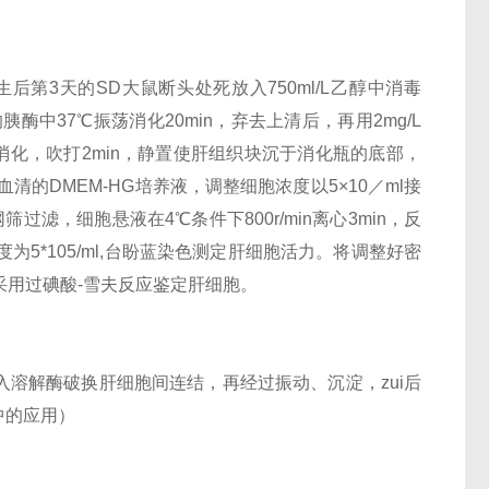
第3天的SD大鼠断头处死放入750ml/L乙醇中消毒
胰酶中37℃振荡消化20min，弃去上清后，再用2mg/L
G终止消化，吹打2min，静置使肝组织块沉于消化瓶的底部，
牛血清的DMEM-HG培养液，调整细胞浓度以5×10／ml接
筛过滤，细胞悬液在4℃条件下800r/min离心3min，反
度为5*105/ml,台盼蓝染色测定肝细胞活力。将调整好密
采用过碘酸-雪夫反应鉴定肝细胞。
溶解酶破换肝细胞间连结，再经过振动、沉淀，zui后
中的应用）