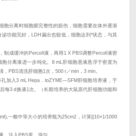
细胞分离时细胞膜完整性的损伤，细胞需要在体外逐渐
分泌功能完好，LDH漏出也较低，细胞达到*状态，与其
S，制成缓冲的Percoll液，再用1 X PBS调整Percoll液密
oll细胞分离液进一步纯化。8 mL肝细胞悬液悬浮于密度为
，弃上清，PBS清洗肝细胞1次，500 r／min，3 min。
加入3 mL Hepa．toZYME—SFM肝细胞培养液，于
，其后每3 d换液1次。（长期培养的大鼠原代肝细胞功能和
),一般中等大小的培养瓶为25cm2，计算[(10×1/1000
用量，注入PBS里，混匀