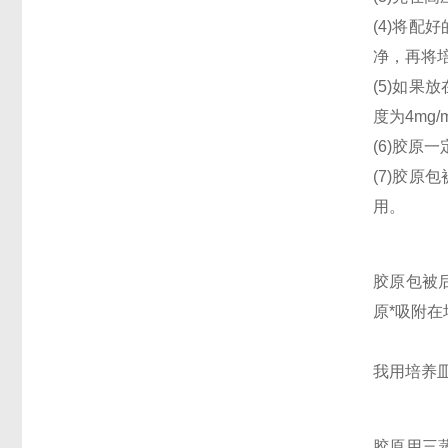
(4)将配
净，再将
(5)如果
度为4mg
(6)胶原
(7)胶
用。
胶原包被
原*吸附
我用培养
胶原用三蒸