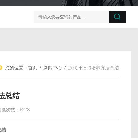
榛子东部枯萎病菌探针法qPCR试剂盒不含内参
剪股颖
您的位置：
首页
/
新闻中心
/
原代肝细胞培养方法总结
法总结
浏览次数：6273
总结