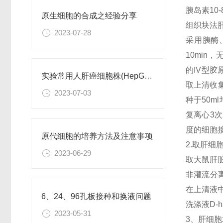
胰岛素10-
原生细胞的合成之经验分享
组织块法
2023-07-28
采用胰酶
10min
的IV型胶
实验常用人肝癌细胞株(HepG2/Hep3B,HuH-7,MHCC97H,PLC/PRF/5)怎么选？
取上清收集
2023-07-03
种于50m
复离心3次
度的细胞
原代细胞的培养方法及注意事项
2.取肝细
2023-06-29
取大鼠肝脏
非灌流分
在上清液
6、24、96孔板接种和换液问题
洗涤液D-
2023-05-31
3、肝细