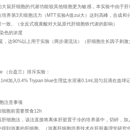
的大鼠肝细胞的代谢功能较其他细胞更为敏感，本实验中由于肝
培养第3天细胞活力（MTT实验A值zui大）达到高峰，合成和
果一致。（全反式视黄酸对大鼠原代肝细胞铁代谢的影响）
蓝染色的浓度
台盼蓝，达90%以上用于实验（两步灌流法）（肝细胞生长因子刺
 blue （台盘兰）排斥实验：
1ml加入0.4% Trypan blue生理盐水溶液0.1ml,混匀后滴
细胞注意事项
细胞前需要禁食12h
离肝细胞法，该法直接将离体肝脏置于冷的培养基中，切碎，加入
中得到游离的肝细胞。（游离肝细胞培养技术在肝脏毒理学研究