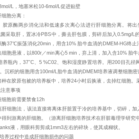
8mol/L，地塞米松10-6mol/L促进贴壁
肝细胞分离：
、胶原酶两步消化法和低速多次离心法进行肝细胞分离。将出生后
，无菌采取肝，置冰冷PBS中，撕去肝包膜，剪碎后加入0.5mg/L的
原酶37℃振荡消化20min，用含10% 胎牛血清的DMEM-H
细胞悬液，以800r／min离心5 min，弃上清，加入含10% 胎
l培养瓶内，37"C、5 %C02、饱和湿度静置培养。用200目孔径网
。沉积的细胞用含100ml/L胎牛血清的DMEM培养液调整细胞密
接种在胶原包被的培养板中，培养24小时后换液，去掉红细胞。
胞注意事项
细胞前需要禁食12h
离肝细胞法，该法直接将离体肝脏置于冷的培养基中，切碎，加入
中得到游离的肝细胞。（游离肝细胞培养技术在肝脏毒理学研究
hanks液，用眼科剪剪成1mm3左右的碎块，使其成糊状。
胞培养过程中造成肝细胞损伤的问题