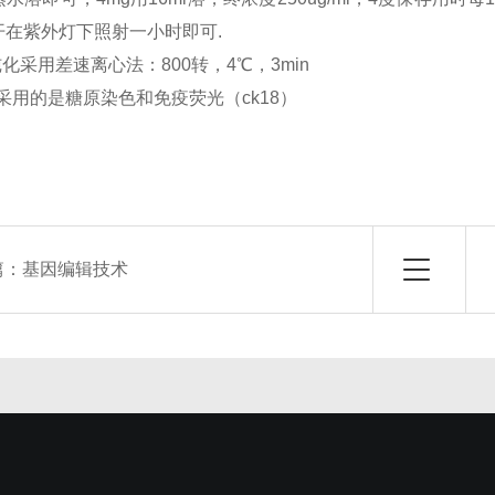
开在紫外灯下照射一小时即可.
纯化采用差速离心法：800转，4℃，3min
我采用的是糖原染色和免疫荧光（ck18）
篇：
基因编辑技术