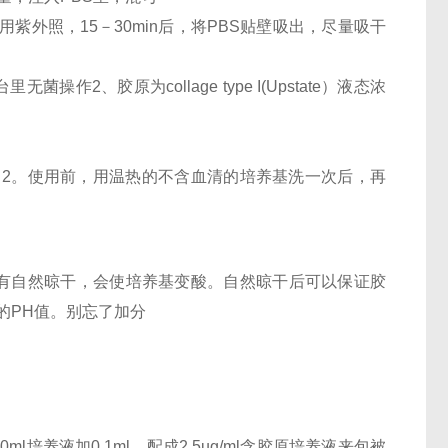
紫外照，15－30min后，将PBS贴壁吸出，尽量吸干
2、胶原为collage type I(Upstate）液态浓
。2。使用前，用温热的不含血清的培养基洗一次后，再
没有自然晾干，会使培养基变酸。自然晾干后可以保证胶
的PH值。别忘了加分
ml培养液加0.1ml，配成2.5ug/ml含胶原培养液来包被