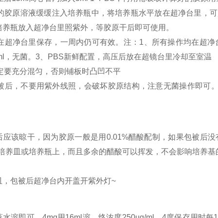
好的胶原溶液缓缓注入培养瓶中，将培养瓶水平放在超净台里，可用
培养瓶放入超净台里照紫外，等胶原干后即可使用。
放在超净台里保存，一周内仍可有效。注：1、所有操作均在超净台里无菌操作
/ml，无菌。3、PBS新鲜配置，高压后放在超镜台里冷却至室温
一定要充分混匀，否则铺板时凸凹不平
原包被后，不要用紫外线照，会破坏胶原结构，注意无菌操作即可
后应该晾干，因为胶原一般是用0.01%醋酸配制，如果包被后
在培养皿或培养瓶上，而且多余的醋酸可以挥发，不会影响培养基
皿，包被后超净台内开盖开紫外灯~
水溶即可，4mg用16ml溶，终浓度250ug/ml，4度保存用时每10