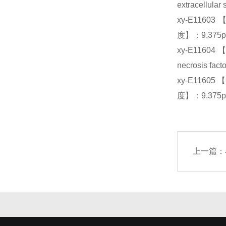
extracellula
xy-E1160
度】：9.375p
xy-E116
necrosis fac
xy-E11605
度】：9.375p
上一篇：