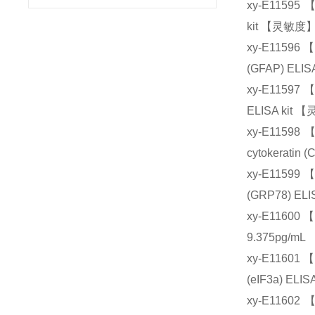
xy-E1159
kit 【灵敏度】
xy-E11596
(GFAP) ELI
xy-E1159
ELISA kit 
xy-E1159
cytokerati
xy-E1159
(GRP78) EL
xy-E11600
9.375pg/mL
xy-E11601 
(eIF3a) EL
xy-E116