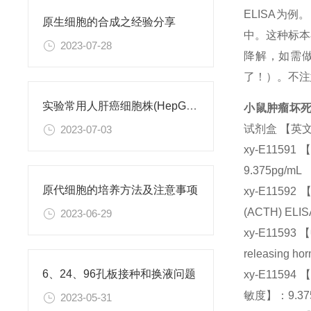
ELISA为
原生细胞的合成之经验分享
中。这种标本
2023-07-28
降解，如需
了！）。不注
实验常用人肝癌细胞株(HepG2/Hep3B,HuH-7,MHCC97H,PLC/PRF/5)怎么选？
小鼠肿瘤坏死因
试剂盒 【英文名称
2023-07-03
xy-E1159
9.375pg/mL
原代细胞的培养方法及注意事项
xy-E1159
(ACTH) ELI
2023-06-29
xy-E11593
releasing h
6、24、96孔板接种和换液问题
xy-E11594 
敏度】：9.375
2023-05-31