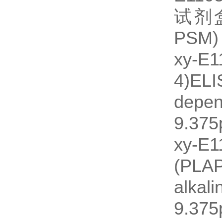
试剂盒
PSM)
xy-
4)E
depe
9.375
xy
(PL
alka
9.375