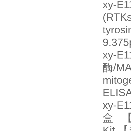
xy
(RT
tyro
9.375
xy
酶/M
mitog
ELIS
xy-
盒 【
Kit 