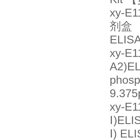
xy-
剂盒 【
ELIS
xy-
A2)
phos
9.375
xy-
Ⅰ)EL
Ⅰ) E