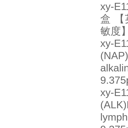
xy-
盒 【英
敏度】：
xy
(NA
alka
9.375
xy
(AL
lymp