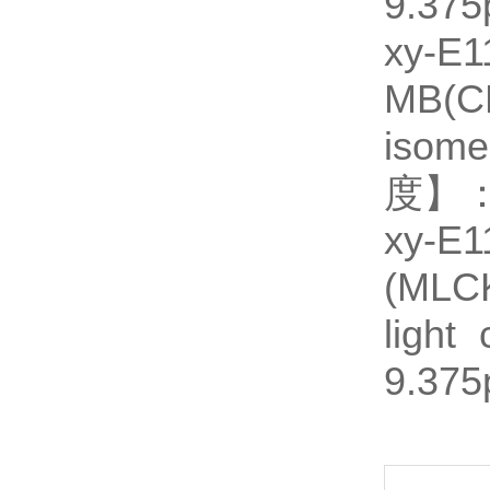
9.375
xy-
MB(C
isom
度】：9
xy
(ML
ligh
9.375