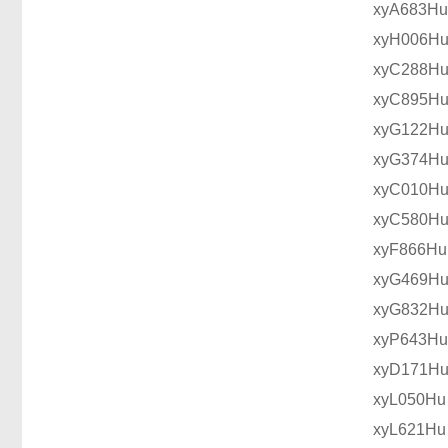
xyA683H
xyH006
xyC288
xyC895
xyG122
xyG374
xyC01
xyC580
xyF866
xyG469
xyG832
xyP643
xyD171
xyL05
xyL621