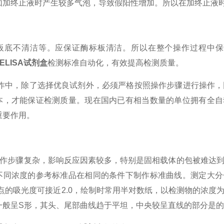
如加终止液时产生较多气泡，导致假阳性增加。所以在加终止液
板底不清洁等。应保证酶标板清洁。所以在整个操作过程中保
)ELISA试剂盒
检测标准自动化，有效提高检测质量。
作中，除了选择优良试剂外，必须严格按照操作步骤进行操作，
本，才能保证检测质量。现在国内已有相当数量的单位拥有全自动
重要作用。
A操作步骤复杂，影响反应因素较多，特别是固相载体的包被难达
不同浓度的参考标准品在相同的条件下制作标准曲线。测定大分子
i高点的吸光度可接近2.0，绘制时常用半对数纸，以检测物的浓
一般呈S形，其头、尾部曲线趋于平坦，中央较呈直线的部分是