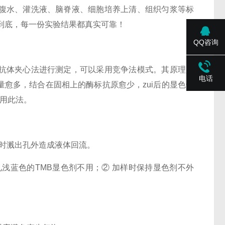
腹水、灌洗液、脑脊液、细胞培养上清、组织匀浆等标
责到底，每一份实验结果都真实可靠！
QQ咨询
抗体夹心法进行测定，可以采用竞争法模式。其原理是
电话
愈多，结合在固相上的酶标抗原愈少，zui后的显色也
用此法。
时溅出孔外造成液体回流。
浅蓝色的TMB显色剂不用；② 加样时保持显色剂不外