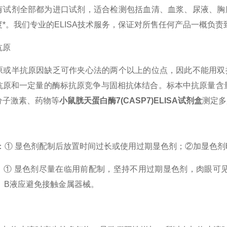
有试剂全部都为进口试剂，适合检测包括血清、血浆、尿液、胸
度*。我们专业的ELISA技术服务，保证对所售任何产品一概负
抗原
原或半抗原因缺乏可作夹心法的两个以上的位点，因此不能用双
抗原和一定量的酶标抗原竞争与固相抗体结合。标本中抗原量含量
分子激素、药物等
小鼠胱天蛋白酶7(CASP7)ELISA试剂盒
测定多
：① 显色剂配制后放置时间过长或使用过期显色剂；②加显色剂
：① 显色剂尽量在临用前配制，坚持不用过期显色剂，肉眼可见
A、B液应避免接触金属器械。