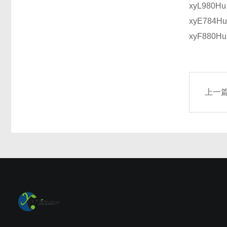
xyL980
xyE784
xyF880
上一