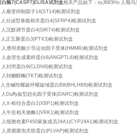
酶7(CASP7)ELISA试剂盒
相关产品如下：
xyJ683Hu 人顺
Hu 人瘤变抑制因子14(ST14)检测试剂盒
Hu 人分泌型卷曲相关蛋白4(SFRP4)检测试剂盒
Hu 人沉默调节蛋白4(SIRT4)检测试剂盒
Hu 人正五聚蛋白3(PTX3)检测试剂盒
5Hu 人透明质酸介导运动因子受体(HMMR)检测试剂盒
Hu 人血管生成素样蛋白6(ANGPTL6)检测试剂盒
Hu 人封闭蛋白9(CLDN9)检测试剂盒
Hu 人转酮醇酶(TKT)检测试剂盒
Hu 人含碱性螺旋环螺旋域蛋白B8(BHLHB8)检测试剂盒
Hu 人Duffy血型趋化因子受体(DARC)检测试剂盒
Hu 人X-框结合蛋白1(XBP1)检测试剂盒
Hu 人牛痘相关激酶1(VRK1)检测试剂盒
Hu 人细胞色素P450家族成员24A1(CYP24A1)检测试剂盒
Hu 人质膜膜泡关联蛋白(PLVAP)检测试剂盒