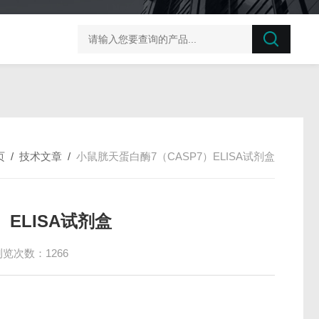
榛子东部枯萎病菌探针法qPCR试剂盒不含内参
剪股颖
页
/
技术文章
/
小鼠胱天蛋白酶7（CASP7）ELISA试剂盒
）ELISA试剂盒
浏览次数：1266