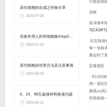
可能原因
原生细胞的合成之经验分享
读板
2023-07-28
如读板时
7(CASP7
实验常用人肝癌细胞株(HepG2/Hep3B,HuH-7,MHCC97H,PLC/PRF/5)怎么选？
在实际操
2023-07-03
每一份标
量起到了
原代细胞的培养方法及注意事项
定量测定
2023-06-29
ELSI
用一系列
曲线zu
6、24、96孔板接种和换液问题
所得曲线
2023-05-31