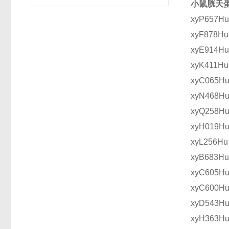
小鼠胱天蛋白
xyP657
xyF878
xyE914
xyK411
xyC06
xyN468
xyQ258
xyH019
xyL256
xyB683
xyC605
xyC600
xyD543
xyH363