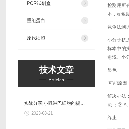
PCR试剂盒
检测用所
本，灵敏
重组蛋白
竞争法测
原代细胞
小分子抗
标本中的
愈浅。小
技术文章
显色
Articles
可能原因
解决办法
实战分享|小鼠淋巴细胞的提取和分选之经验小结
流 ；③ 
2023-08-21
终止