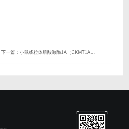
下一篇：
小鼠线粒体肌酸激酶1A（CKMT1A）ELISA试剂盒