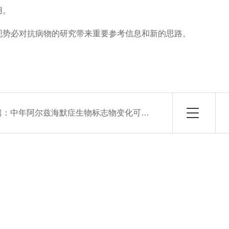
用。
现势必对抗病物的研究带来重要参考信息和新的思路。
篇：
中年阿尔兹海默症生物标志物变化可预测老年痴呆发生