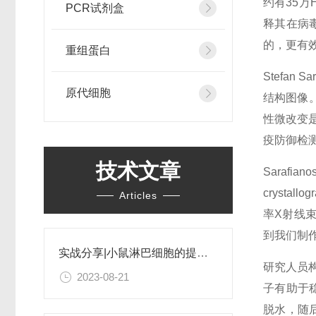
约有35万
PCR试剂盒
释其在病
的，更有效
重组蛋白
Stefa
原代细胞
结构图像
性微改变
疫防御检
技术文章
Saraf
cryst
Articles
率X射线
到我们制作
实战分享|小鼠淋巴细胞的提取和分选之经验小结
研究人员
2023-08-21
子有助于
脱水，随