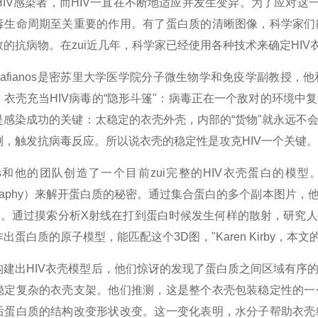
HIV感染者，而HIV一直在不断地适应并发生变异。为了应对这
毒生命周期至关重要的作用。有了蛋白质的清晰图像，科学家们
的抗病物。在zui近几年，科学家已经使用各种技术来确定HIV
n Sarafianos是密苏里大学医学院分子微生物学和免疫学副
。衣壳充当HIV病毒的“隐形斗篷"：病毒正在一个敌对的环境
是感染成功的关键：太稳定的衣壳外壳，内部的“货物"就永远不
测，触发抗病毒反应。所以说衣壳的稳定性是攻克HIV一个关键
ianos和他的团队创造了一个目前zui完整的HIV衣壳蛋白的
allography）来解开蛋白质的秘密。通过集合蛋白的多个副本
束。通过摸索分析X射线在打到蛋白时候发生何样的散射，研究人
出蛋白质的原子模型，能匹配这个3D图，"Karen Kirby，本
构建出HIV衣壳模型后，他们惊讶的发现了蛋白质之间区域有序
稳定复杂的衣壳支架。他们推测，这是整个衣壳包装稳定性的一
后蛋白质的结构改变形状改变。这一变化表明，水分子帮助衣壳