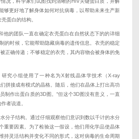
一情况，科学家们试图找到清晰的HIV关键蛋白质，并解
能够更好地了解身体如何对抗病毒，以帮助未来生产新
衣壳蛋白的结构。
教授，他和他的团队一直在确定衣壳蛋白在自然状态下的的详细
中复制的时候，它能帮助隐藏病毒的遗传信息。衣壳的稳定
会被正确传递；不够稳定的衣壳，其内容物会被身体的免
。
模型。研究小组使用了一种名为X射线晶体学技术（X-ray
图片，他们拼接成有模式的晶格。随后，他们在晶体上打出高功
员制作出蛋白质的3D图。“但这个3D图没有意义，一直
文的作者说道。
的水分子结构。通过仔细观察他们意识到数以千计的水分
个重要因素。为了检验这一假设，他们用化学品使晶体
维持灵活结构并变化不同的形式，这对病毒的生命周期