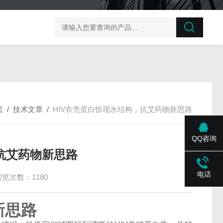
榛子东部枯萎病菌探针法qPCR试剂盒不含内参
剪股颖
页
/
技术文章
/
HIV衣壳蛋白惊现水结构，抗艾药物新思路
QQ咨询
抗艾药物新思路
电话
浏览次数：1180
新思路