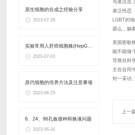
与者点击
原生细胞的合成之经验分享
者泛性恋（
LGBT
2023-07-28
易么，躺
美国密歇根
实验常用人肝癌细胞株(HepG2/Hep3B,HuH-7,MHCC97H,PLC/PRF/5)怎么选？
能不能做
2023-07-03
导致在科
主在合同
对一采访
原代细胞的培养方法及注意事项
2023-06-29
上一
6、24、96孔板接种和换液问题
2023-05-31