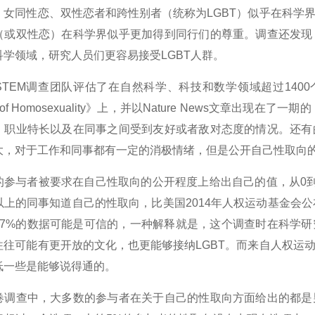
、女同性恋、双性恋者和跨性别者（统称为LGBT）似乎在科学
（或双性恋）在科学界似乎更加得到同行们的尊重。调查还发现
科学领域，研究人员们更容易接受LGBT人群。
 in STEM调查团队评估了在自然科学、科技和数学领域超过1
al of Homosexuality》上，并以Nature News文章出
、职业特长以及在同事之间受到友好或者敌对态度的情况。还有
大，对于工作和同事都有一定的消极情绪，但是公开自己性取向
的参与者被要求在自己性取向的公开程度上给出自己的值，从0到
以上的同事知道自己的性取向，比美国2014年人权运动基金会公
57%的数据可能是可信的，一种解释就是，这个调查时在科学
往往可能有更开放的文化，也更能够接纳LGBT。而来自人权运
低一些是能够说得通的。
卷调查中，大多数的参与者在关于自己的性取向方面给出的都是