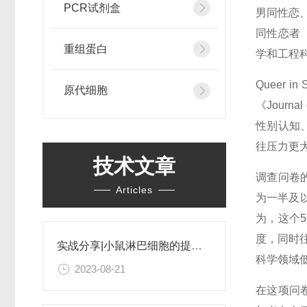
PCR试剂盒
男同性恋
同性恋者
重组蛋白
学和工程
Queer
原代细胞
《Journ
性别认知
往压力更
技术文章
调查问卷
Articles
为一半及
为，这个
度，同时
实战分享|小鼠淋巴细胞的提取和分选之经验小结
科学领域
2023-08-21
在这项问