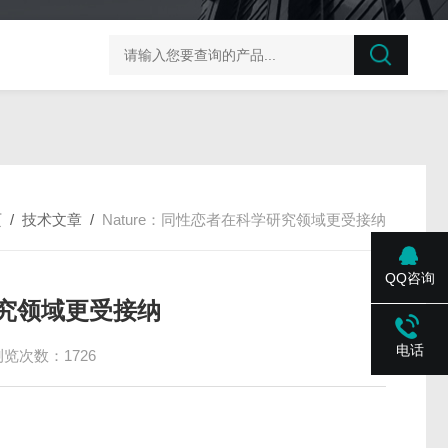
榛子东部枯萎病菌探针法qPCR试剂盒不含内参
剪股颖
页
/
技术文章
/
Nature：同性恋者在科学研究领域更受接纳
QQ咨询
研究领域更受接纳
电话
浏览次数：1726