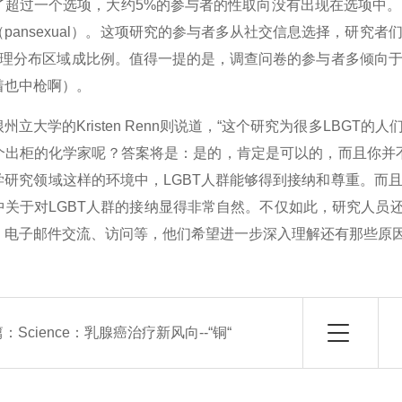
了超过一个选项，大约5%的参与者的性取向没有出现在选项中
pansexual）。这项研究的参与者多从社交信息选择，研究
的地理分布区域成比例。值得一提的是，调查问卷的参与者多倾向
着也中枪啊）。
州立大学的Kristen Renn则说道，“这个研究为很多LBG
个出柜的化学家呢？答案将是：是的，肯定是可以的，而且你并
学研究领域这样的环境中，LGBT人群能够得到接纳和尊重。而
中关于对LGBT人群的接纳显得非常自然。不仅如此，研究人员还
、电子邮件交流、访问等，他们希望进一步深入理解还有那些原因
篇：
Science：乳腺癌治疗新风向--“铜“