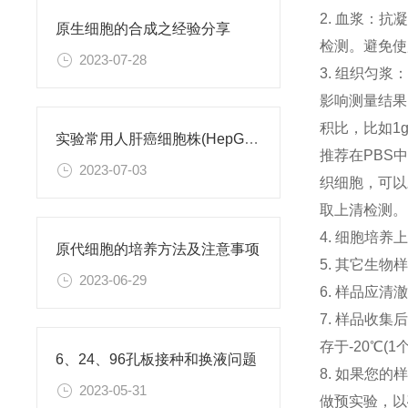
2. 血浆：抗
原生细胞的合成之经验分享
检测。避免
2023-07-28
3. 组织匀浆
影响测量结果
积比，比如1
实验常用人肝癌细胞株(HepG2/Hep3B,HuH-7,MHCC97H,PLC/PRF/5)怎么选？
推荐在PBS
2023-07-03
织细胞，可以
取上清检测
4. 细胞培
原代细胞的培养方法及注意事项
5. 其它生物
2023-06-29
6. 样品应
7. 样品收
存于-20℃(
6、24、96孔板接种和换液问题
8. 如果您
2023-05-31
做预实验，