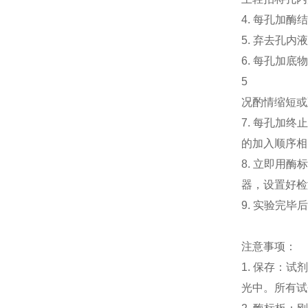
4. 每孔加酶
5. 弃去孔内
6. 每孔加底
5
况酌情缩短或
7. 每孔加
的加入顺序
8. 立即用酶
器，设置好
9. 实验完
注意事项：
1. 保存：
光中。所有试