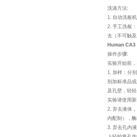
洗涤方法:
1. 自动洗板
2. 手工洗
去（不可触及
Human CA3 
操作步骤:
实验开始前，
1. 加样：
别加标准品或
及孔壁，轻轻
实验请使用
2. 弃去液体
内配制），酶
3. 弃去孔内
上轻拍将孔