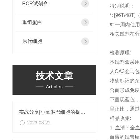
PCR试剂盒
特别说明：
*: [96T
重组蛋白
#: 一周内
相关试剂在分
原代细胞
检测原理:
本试剂盒采用
人CA3会与
技术文章
物酶标记的亲
Articles
合而形成免疫
下呈现蓝色，
呈正比，通过
实战分享|小鼠淋巴细胞的提取和分选之经验小结
样品收集:
2023-08-21
1. 血清：全
血液的试管