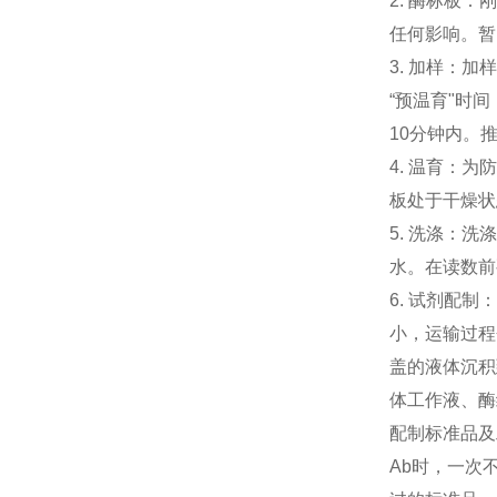
2. 酶标板
任何影响。暂
3. 加样：
“预温育"时
10分钟内。
4. 温育：
板处于干燥
5. 洗涤：
水。在读数前
6. 试剂配制：Con
小，运输过程
盖的液体沉积
体工作液、酶
配制标准品及工作液
Ab时，一次