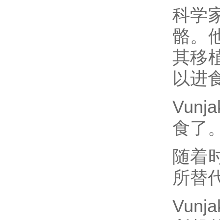
科学
骼。
其移
以进
Vun
食了
随着
所替
Vun