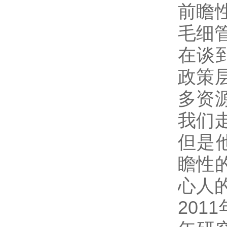
前瞻
毛细
在谈
政策
多资
我们
但是
瞻性
心人
20