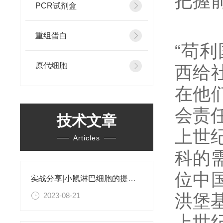
把握
PCR试剂盒
重组蛋白
“苟
原代细胞
西给
在他
会责
技术文章
上世
Articles
科的
位中
实战分享|小鼠淋巴细胞的提取和分选之经验小结
洪堡
2023-08-21
上世