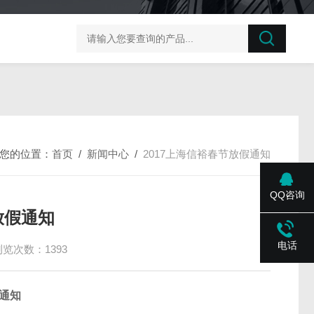
榛子东部枯萎病菌探针法qPCR试剂盒不含内参
剪股颖
您的位置：
首页
/
新闻中心
/
2017上海信裕春节放假通知
QQ咨询
放假通知
电话
浏览次数：1393
假通知