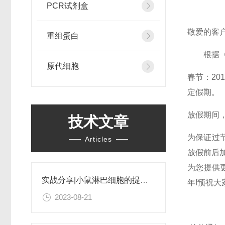
PCR试剂盒
敬爱的客
重组蛋白
根据《国
原代细胞
春节：201
定假期。
放假期间
技术文章
为保证过节
Articles
放假前后加
为您提供
实战分享|小鼠淋巴细胞的提取和分选之经验小结
年!预祝大
2023-08-21