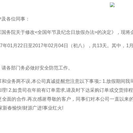
户及各位同事：
务院关于修改<全国年节及纪念日放假办法>的决定》，现将
7年01月22日至2017年02月04日（初八），共13天。其中，1月
，请各部门务必做好安全防范工作。
和业务两不误,本公司真诚提醒您注意以下事项;: 1.放假期间
理! 2.如贵司在年前有订单需求,请及时下达采购订单或交货排程式,
更全面的合作.再次感谢尊敬的客户，同事们对本公司一直以来的
家新春愉快!财源广进!事业红火!