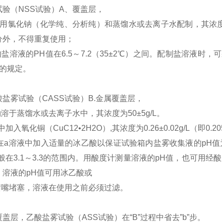
试验（NSS试验）A、覆盖层，
采用氯化钠（化学纯、分析纯）和蒸馏水或去离子水配制，其浓度
分外，不得重复使用；
的盐溶液的PH值在6.5～7.2（35±2℃）之间。配制盐溶液
点的规定。
盐雾试验（CASS试验）B.金属覆盖层，
钠溶于蒸馏水或去离子水中，其浓度为50±5g/L。
中加入氧化铜（CuC12•2H2O）,其浓度为0.26±0.02g/L（即0.20
.在a溶液中加入适量的冰乙酸以保证试验箱内盐雾收集液的pH值为3.
般在3.1～3.3的范围内。用酸度计测量溶液的pH值，也可用经
。溶液的pH值可用冰乙酸或
免喷嘴堵塞，溶液在使用之前必须过滤。
盖层，乙酸盐雾试验（ASS试验）在“B”过程中省去”b”步。