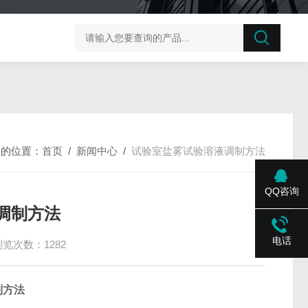
榛子东部枯萎病菌探针法qPCR试剂盒不含内参
剪股颖
您的位置：
首页
/
新闻中心
/
试验室盐雾试验溶液调制方法
QQ咨询
调制方法
电话
浏览次数：1282
制方法