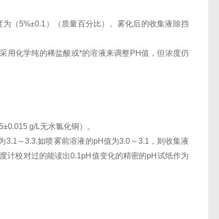
为（5%±0.1）（质量百分比）。雾化后的收集液除挡
时，可采用化学纯的稀盐酸或*的溶液来调整PH值，但浓度仍
5±0.015 g/L无水氯化铜）。
1～3.3.如喷雾前溶液的pH值为3.0～3.1，则收集液
酸度计校对过的能读出0.1pH值变化的精密的pH试纸作为