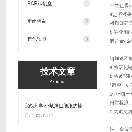
PCR试剂盒
中性盐雾
a盐溶液
重组蛋白
板挡回部
b.雾化前
原代细胞
要符合a
铜加速乙酸
a.将氯化
技术文章
b.将a溶液
Articles
*调整。c
的pH值一
日常检测
实战分享|小鼠淋巴细胞的提取和分选之经验小结
d.为避
2023-08-21
注：金属覆